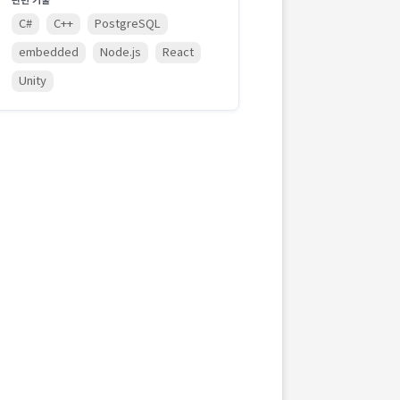
관련 기술
C#
C++
PostgreSQL
embedded
Node.js
React
Unity