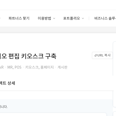
파트너스 찾기
이용방법
포트폴리오
비즈니스 솔루
이용방법
포트폴리오
엔터프라이즈
I
파트너 등급
이용후기
안심 코드 케어
이용요금
솔루션 마켓
고객센터
스토어
디오 편집 키오스크 구축
URL 복사
ARㆍMR, POSㆍ키오스크, 홈페이지ㆍ게시판
젝트 상세
입니다.