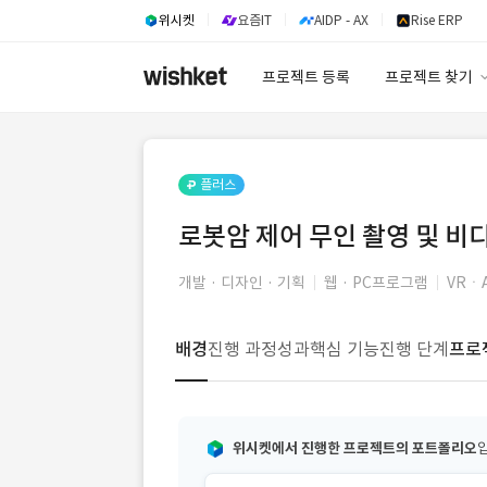
위시켓
요즘IT
AIDP - AX
Rise ERP
프로젝트 등록
프로젝트 찾기
프로젝트 찾기
유사사례 검색 A
플러스
로봇암 제어 무인 촬영 및 비
개발 · 디자인 · 기획
웹 · PC프로그램
VRㆍ
배경
진행 과정
성과
핵심 기능
진행 단계
프로
위시켓에서 진행한 프로젝트의 포트폴리오