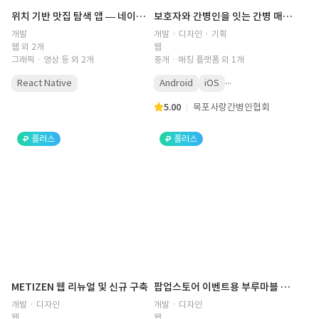
위치 기반 맛집 탐색 앱 — 네이버 지도·경로 조회·다중 사진편집 모듈
보호자와 간병인을 잇는 간병 매칭 플랫폼 개발
개발
개발 · 디자인 · 기획
웹 외 2개
웹
그래픽ㆍ영상 등 외 2개
중개ㆍ매칭 플랫폼 외 1개
...
React Native
Android
iOS
5.00
목포사랑간병인협회
플러스
플러스
METIZEN 웹 리뉴얼 및 신규 구축
팝업스토어 이벤트용 부루마블 웹 게임 개발
개발 · 디자인
개발 · 디자인
웹
웹