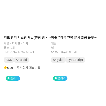
리드 관리 시스템 개발(현장 앱 + 백오피스)
참좋은마음 간병 문서 발급 플랫폼 - 증명서·영수증을 승인 워크플로우와 함께 PDF로 자동 발급하는 풀스택 웹 서비스
개발 · 디자인 · 기획
개발
웹 외 1개
웹
ERP 전사자원관리 외 2개
SaaSㆍ솔루션 외 1개
...
...
AWS
Android
Angular
TypeScript
5.00
주식회사 에스씨알
플러스
플러스