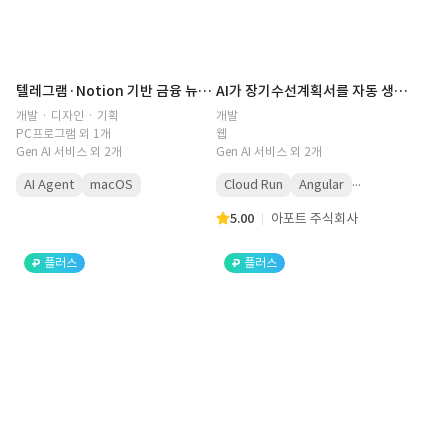
텔레그램·Notion 기반 금융 뉴스 AI 자동수집 시스템 구축
AI가 장기수선계획서를 자동 생성하는 아파트 관리 SaaS
개발 · 디자인 · 기획
개발
PC프로그램 외 1개
웹
Gen AI 서비스 외 2개
Gen AI 서비스 외 2개
...
AI Agent
macOS
Cloud Run
Angular
5.00
아포트 주식회사
플러스
플러스