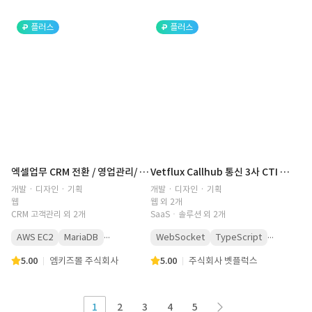
플러스
플러스
엑셀업무 CRM 전환 / 영업관리/ 실적관리
Vetflux Callhub 통신 3사 CTI 미들웨어 구축
개발 · 디자인 · 기획
개발 · 디자인 · 기획
웹
웹 외 2개
CRM 고객관리 외 2개
SaaSㆍ솔루션 외 2개
...
...
AWS EC2
MariaDB
WebSocket
TypeScript
5.00
엠키즈몰 주식회사
5.00
주식회사 벳플럭스
1
2
3
4
5