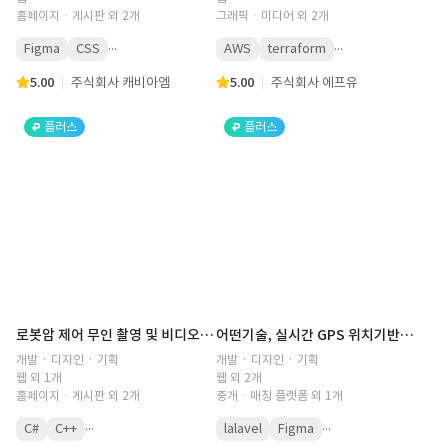
홈페이지ㆍ게시판 외 2개
그래픽ㆍ미디어 외 2개
...
...
Figma
CSS
AWS
terraform
5.00
주식회사 캐비아엠
5.00
주식회사 에프유
플러스
플러스
로봇암 제어 무인 촬영 및 비디오 편집 키오스크 구축
어떤기술, 실시간 GPS 위치기반 설비 업체 o2o 중개 상용화 플랫폼 구축
개발 · 디자인 · 기획
개발 · 디자인 · 기획
웹 외 1개
웹 외 2개
홈페이지ㆍ게시판 외 2개
중개ㆍ매칭 플랫폼 외 1개
...
...
C#
C++
lalavel
Figma