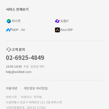
서비스 전체보기
위시켓
요즘IT
AIDP - AX
Rise ERP
고객 문의
02-6925-4849
10:00-18:00
주말·공휴일 제외
help@wishket.com
이용약관
개인정보 처리방침
㈜위시켓
대표이사 : 박우범
서울특별시 강남구 테헤란로 211 3층 ㈜위시켓
사업자등록번호 : 209-81-57303