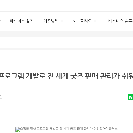
파트너스 찾기
이용방법
포트폴리오
비즈니스 솔루
이용방법
포트폴리오
엔터프라이즈
I
파트너 등급
이용후기
안심 코드 케어
이용요금
솔루션 마켓
고객센터
스토어
프로그램 개발로 전 세계 굿즈 판매 관리가 쉬워
9.