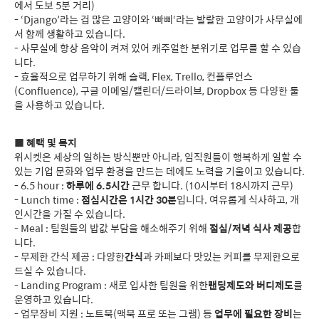
에서 도보 5분 거리)
- ‘Django’라는 겁 많은 고양이와 ‘빠삐‘라는 발랄한 고양이가 사무실에
서 함께 생활하고 있습니다.
- 사무실에 항상 음악이 켜져 있어 캐주얼한 분위기로 업무를 할 수 있습
니다.
- 효율적으로 업무하기 위해 슬랙, Flex, Trello, 컨플루언스
(Confluence), 구글 이메일/캘린더/드라이브, Dropbox 등 다양한 툴
을 사용하고 있습니다.
■
혜택 및 복지
위시켓은 세상의 일하는 방식뿐만 아니라, 임직원들이 행복하게 일할 수
있는 기업 문화와 업무 환경을 만드는 데에도 노력을 기울이고 있습니다.
- 6.5 hour :
하루에 6.5시간
근무 합니다. (10시부터 18시까지 근무)
- Lunch time :
점심시간은 1시간 30분
입니다. 여유롭게 식사하고, 개
인시간을 가질 수 있습니다.
- Meal : 팀원들의 밥값 부담을 해소해주기 위해
점심/저녁 식사 제공
합
니다.
- 무제한 간식 제공 : 다양한
간식
과 카페보다 맛있는 커피를 무제한으로
드실 수 있습니다.
- Landing Program : 새로 입사한 팀원을 위한
랜딩제도와 버디제도
를
운영하고 있습니다.
- 업무장비 지원 : 노트북(맥북 프로 또는 그램) 등
업무에 필요한 장비
는