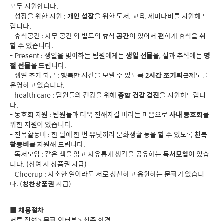
모두 지원합니다.
- 성장을 위한 지원 :
개인 성장
을 위한 도서, 교육, 세미나비를 지원해 드
립니다.
- 휴식공간 : 사무 공간 외 별도의
휴식 공간
이 있어서 편하게 휴식을 취
할 수 있습니다.
- Present : 생일을 맞이하는 팀원에게는
생일 선물
을, 설과 추석에는
명
절 선물
을 드립니다.
- 생일 조기 퇴근 : 행복한 시간을 보낼 수 있도록
2시간 조기퇴근
제도를
운영하고 있습니다.
- health care : 팀원들의 건강을 위해
종합 건강 검진
을 지원해드립니
다.
- 동호회 지원 : 팀원들과 더욱 친해지길 바라는 마음으로
사내 동호회
를
위한 지원이 있습니다.
- 친목활동비 : 한 달에 한 번 유닛끼리 문화생활 등을 할 수 있도록
친목
활동비
를 지원해 드립니다.
- 독서모임 : 같은 책을 읽고 자유롭게 생각을 공유하는
독서모임
이 있습
니다. (참여 시 상품권 지급)
- Cheerup : 사소한 일이라도 서로 칭찬하고 응원하는 문화가 있습니
다. (
칭찬상품권
지급)
■
채용절차
서류 전형 > 문화 인터뷰 > 최종 합격