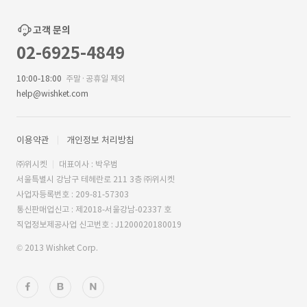
고객 문의
02-6925-4849
10:00-18:00
주말·공휴일 제외
help@wishket.com
이용약관
개인정보 처리방침
㈜위시켓
대표이사 : 박우범
서울특별시 강남구 테헤란로 211 3층 ㈜위시켓
사업자등록번호 : 209-81-57303
통신판매업신고 : 제2018-서울강남-02337 호
직업정보제공사업 신고번호 : J1200020180019
© 2013 Wishket Corp.