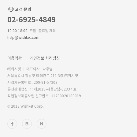
고객 문의
02-6925-4849
10:00-18:00
주말·공휴일 제외
help@wishket.com
이용약관
개인정보 처리방침
㈜위시켓
대표이사 : 박우범
서울특별시 강남구 테헤란로 211 3층 ㈜위시켓
사업자등록번호 : 209-81-57303
통신판매업신고 : 제2018-서울강남-02337 호
직업정보제공사업 신고번호 : J1200020180019
© 2013 Wishket Corp.