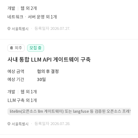
개발
웹 외 2개
네트워크ㆍ서버 운영 외 1개
· 등록일자 2026.07.27.
서울특별시
외주
모집 중
📔
사내 통합 LLM API 게이트웨이 구축
예상 금액
협의 후 결정
예상 기간
30일
개발
웹 외 1개
LLM 구축 외 1개
litellm(오픈소스 llm 게이트웨이) 또는 langfuse 등 검증된 오픈소스 프
· 등록일자 2026.07.28.
서울특별시