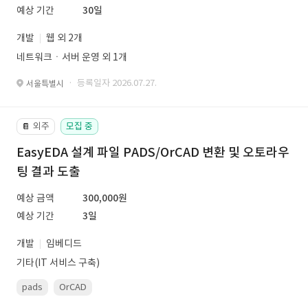
예상 기간
30일
개발
웹 외 2개
네트워크ㆍ서버 운영 외 1개
· 등록일자 2026.07.27.
서울특별시
외주
모집 중
📔
EasyEDA 설계 파일 PADS/OrCAD 변환 및 오토라우
팅 결과 도출
예상 금액
300,000원
예상 기간
3일
개발
임베디드
기타(IT 서비스 구축)
pads
OrCAD