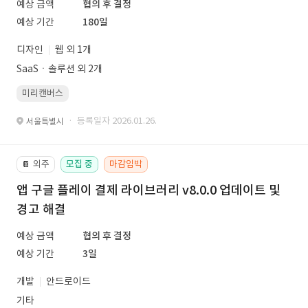
예상 금액
협의 후 결정
예상 기간
180일
디자인
웹 외 1개
SaaSㆍ솔루션 외 2개
미리캔버스
· 등록일자 2026.01.26.
서울특별시
외주
모집 중
마감임박
📔
앱 구글 플레이 결제 라이브러리 v8.0.0 업데이트 및
경고 해결
예상 금액
협의 후 결정
예상 기간
3일
개발
안드로이드
기타