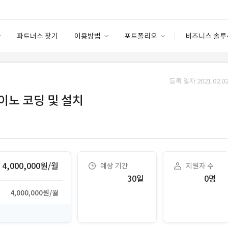
파트너스 찾기
이용방법
포트폴리오
비즈니스 솔루
이용방법
포트폴리오
엔터프라이즈
I
파트너 등급
이용후기
등록 일자 2021.02.02
안심 코드 케어
이용요금
솔루션 마켓
이노 코딩 및 설치
고객센터
스토어
4,000,000원/월
예상 기간
지원자 수
30일
0명
4,000,000원/월