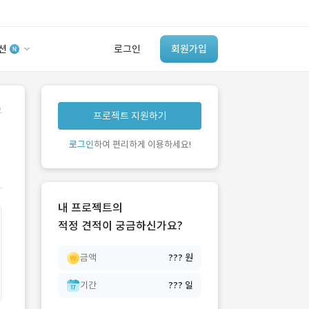
션
로그인
회원가입
유사사례 검색 AI
.
프로젝트 지원하기
‘이런 거’ 만들어본
개발 회사 있어?
로그인
하여 편리하게 이용하세요!
바로가기
내 프로젝트의
적정 견적이 궁금하신가요?
금액
??? 원
기간
??? 일