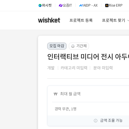
위시켓
요즘IT
AIDP - AX
Rise ERP
프로젝트 등록
프로젝트 찾기
프로젝트 찾기
모집 마감
기간제
유사사례 검색 A
인터랙티브 미디어 전시 아두
개발
카테고리 미입력
분야 미입력
최대 월 금액
경력 무관, 1명
금액 조율 가능