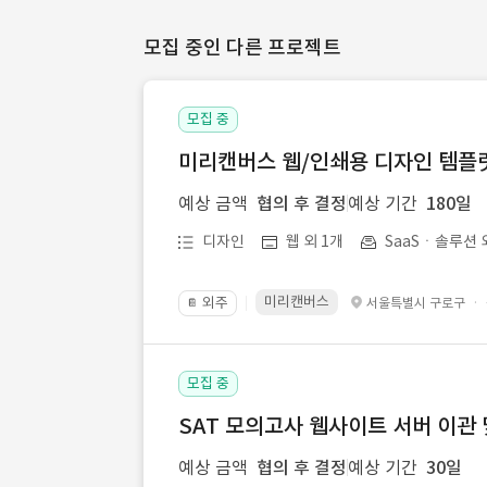
모집 중인 다른 프로젝트
모집 중
미리캔버스 웹/인쇄용 디자인 템플릿 
예상 금액
협의 후 결정
예상 기간
180일
디자인
웹 외 1개
SaaSㆍ솔루션 
미리캔버스
외주
·
서울특별시 구로구
📔
모집 중
SAT 모의고사 웹사이트 서버 이관 
예상 금액
협의 후 결정
예상 기간
30일