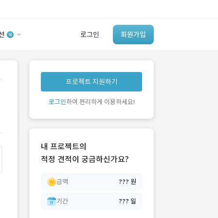
션
로그인
회원가입
유사사례 검색 AI
.
프로젝트 지원하기
‘이런 거’ 만들어본
개발 회사 있어?
로그인
하여 편리하게 이용하세요!
바로가기
내 프로젝트의
적정 견적이 궁금하신가요?
금액
??? 원
기간
??? 일