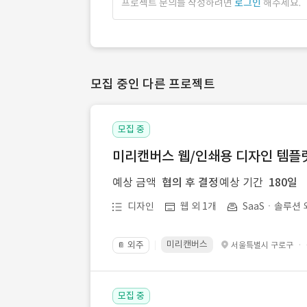
프로젝트 문의를 작성하려면
로그인
해주세요.
모집 중인 다른 프로젝트
모집 중
미리캔버스 웹/인쇄용 디자인 템플릿 
예상 금액
협의 후 결정
예상 기간
180일
디자인
웹 외 1개
SaaSㆍ솔루션 
미리캔버스
외주
·
서울특별시 구로구
📔
모집 중