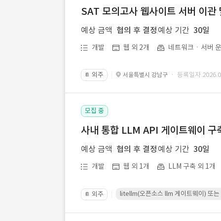
SAT 모의고사 웹사이트 서버 이관 
예상 금액
협의 후 결정
예상 기간
30일
개발
웹 외 2개
네트워크ㆍ서버 운
외주
· 등록일자 2026.07
서울특별시 강남구
📔
모집 중
사내 통합 LLM API 게이트웨이 구
예상 금액
협의 후 결정
예상 기간
30일
개발
웹 외 1개
LLM 구축 외 1개
litellm(오픈소스 llm 게이트웨이)
외주
📔