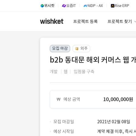
위시켓
요즘IT
AIDP - AX
Rise ERP
프로젝트 등록
프로젝트 찾기
프로젝트 찾기
모집 마감
외주
유사사례 검색 A
b2b 동대문 해외 커머스 웹 
개발
웹
입점몰 구축
10,000,000원
예상 금액
모집 마감일
2021년 02월 08일
예상 시작일
계약 체결 이후, 즉시 