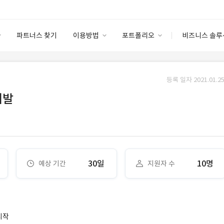
파트너스 찾기
이용방법
포트폴리오
비즈니스 솔루
이용방법
포트폴리오
엔터프라이즈
I
파트너 등급
이용후기
등록 일자 2021.01.25
안심 코드 케어
이용요금
솔루션 마켓
개발
고객센터
스토어
30일
10명
예상 기간
지원자 수
시작