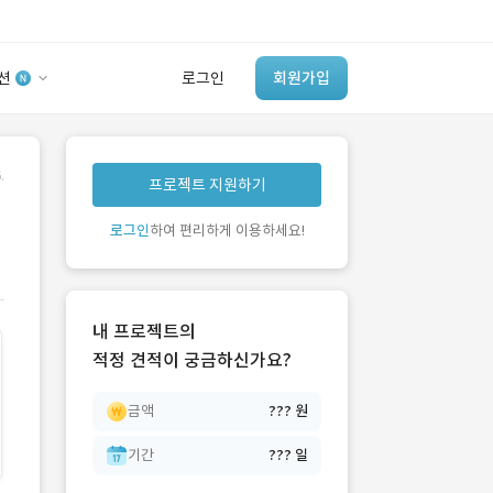
션
로그인
회원가입
유사사례 검색 AI
.
프로젝트 지원하기
‘이런 거’ 만들어본
개발 회사 있어?
로그인
하여 편리하게 이용하세요!
바로가기
내 프로젝트의
적정 견적이 궁금하신가요?
금액
??? 원
기간
??? 일