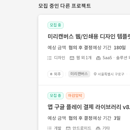
모집 중인 다른 프로젝트
모집 중
미리캔버스 웹/인쇄용 디자인 템플릿 
예상 금액
협의 후 결정
예상 기간
180일
디자인
웹 외 1개
SaaSㆍ솔루션 
미리캔버스
외주
·
서울특별시 구로구
📔
모집 중
마감임박
앱 구글 플레이 결제 라이브러리 v8.
예상 금액
협의 후 결정
예상 기간
3일
개발
안드로이드
기타