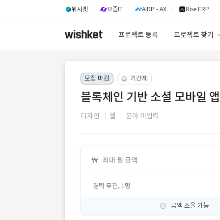
위시켓
요즘IT
AIDP - AX
Rise ERP
프로젝트 등록
프로젝트 찾기
프로젝트 찾기
모집 마감
기간제
유사사례 검색 A
블록체인 기반 소셜 모바일 앱
디자인
웹
분야 미입력
최대 월 금액
경력 무관, 1명
금액 조율 가능