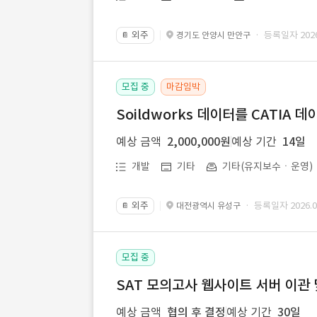
외주
· 등록일자 2026.
경기도 안양시 만안구
📔
모집 중
마감임박
Soildworks 데이터를 CATIA 
예상 금액
2,000,000원
예상 기간
14일
개발
기타
기타(유지보수ㆍ운영)
외주
· 등록일자 2026.07
대전광역시 유성구
📔
모집 중
SAT 모의고사 웹사이트 서버 이관 
예상 금액
협의 후 결정
예상 기간
30일