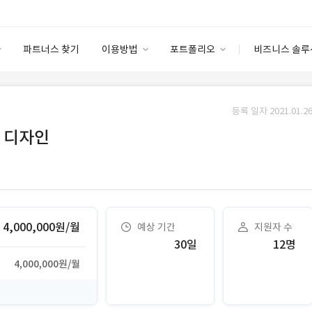
파트너스 찾기
이용방법
포트폴리오
비즈니스 솔루
이용방법
포트폴리오
엔터프라이즈
I
파트너 등급
이용후기
등록 일자 2021.01.26
안심 코드 케어
이용요금
솔루션 마켓
 디자인
고객센터
스토어
4,000,000원/월
예상 기간
지원자 수
30일
12명
4,000,000원/월