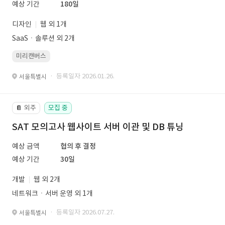
예상 기간
180일
디자인
웹 외 1개
SaaSㆍ솔루션 외 2개
미리캔버스
· 등록일자 2026.01.26.
서울특별시
외주
모집 중
📔
SAT 모의고사 웹사이트 서버 이관 및 DB 튜닝
예상 금액
협의 후 결정
예상 기간
30일
개발
웹 외 2개
네트워크ㆍ서버 운영 외 1개
· 등록일자 2026.07.27.
서울특별시