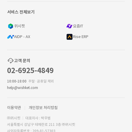
서비스 전체보기
위시켓
요즘IT
AIDP - AX
Rise ERP
고객 문의
02-6925-4849
10:00-18:00
주말·공휴일 제외
help@wishket.com
이용약관
개인정보 처리방침
㈜위시켓
대표이사 : 박우범
서울특별시 강남구 테헤란로 211 3층 ㈜위시켓
사업자등록번호 : 209-81-57303