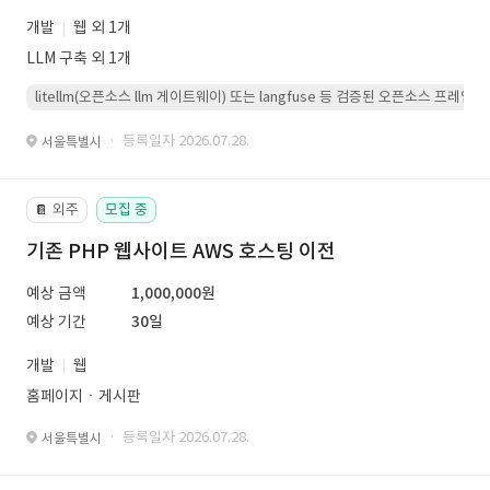
개발
웹 외 1개
LLM 구축 외 1개
litellm(오픈소스 llm 게이트웨이) 또는 langfuse 등 검증된 오픈소스 프
· 등록일자 2026.07.28.
서울특별시
외주
모집 중
📔
기존 PHP 웹사이트 AWS 호스팅 이전
예상 금액
1,000,000원
예상 기간
30일
개발
웹
홈페이지ㆍ게시판
· 등록일자 2026.07.28.
서울특별시