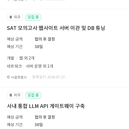
외주
모집 중
📔
SAT 모의고사 웹사이트 서버 이관 및 DB 튜닝
예상 금액
협의 후 결정
예상 기간
30일
개발
웹 외 2개
네트워크ㆍ서버 운영 외 1개
· 등록일자 2026.07.27.
서울특별시
외주
모집 중
📔
사내 통합 LLM API 게이트웨이 구축
예상 금액
협의 후 결정
예상 기간
30일