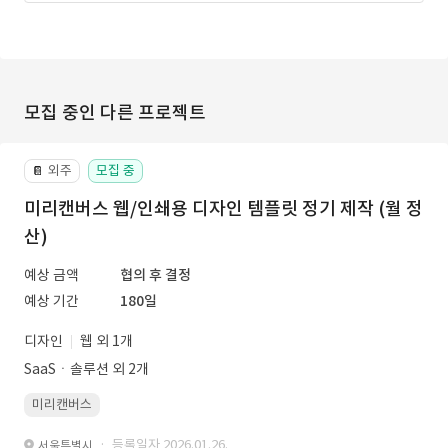
모집 중인 다른 프로젝트
외주
모집 중
📔
미리캔버스 웹/인쇄용 디자인 템플릿 정기 제작 (월 정
산)
예상 금액
협의 후 결정
예상 기간
180일
디자인
웹 외 1개
SaaSㆍ솔루션 외 2개
미리캔버스
· 등록일자 2026.01.26.
서울특별시