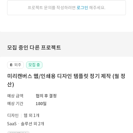
프로젝트 문의를 작성하려면
로그인
해주세요.
모집 중인 다른 프로젝트
외주
모집 중
📔
미리캔버스 웹/인쇄용 디자인 템플릿 정기 제작 (월 정
산)
예상 금액
협의 후 결정
예상 기간
180일
디자인
웹 외 1개
SaaSㆍ솔루션 외 2개