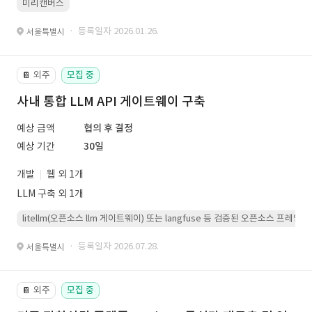
미리캔버스
· 등록일자 2026.01.26.
서울특별시
외주
모집 중
📔
사내 통합 LLM API 게이트웨이 구축
예상 금액
협의 후 결정
예상 기간
30일
개발
웹 외 1개
LLM 구축 외 1개
litellm(오픈소스 llm 게이트웨이) 또는 langfuse 등 검증된 오픈소스 프
· 등록일자 2026.07.28.
서울특별시
외주
모집 중
📔