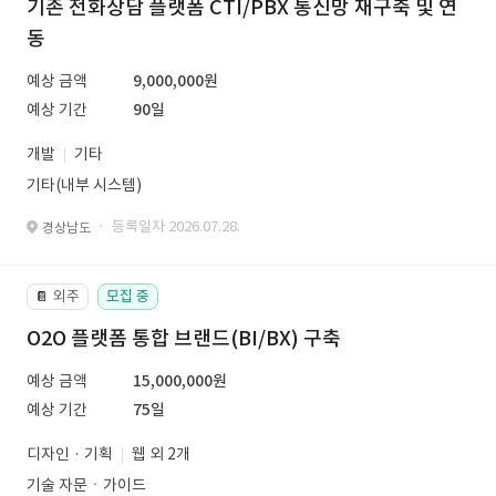
기존 전화상담 플랫폼 CTI/PBX 통신망 재구축 및 연
동
예상 금액
9,000,000원
예상 기간
90일
개발
기타
기타(내부 시스템)
· 등록일자 2026.07.28.
경상남도
외주
모집 중
📔
O2O 플랫폼 통합 브랜드(BI/BX) 구축
예상 금액
15,000,000원
예상 기간
75일
디자인 · 기획
웹 외 2개
기술 자문ㆍ가이드