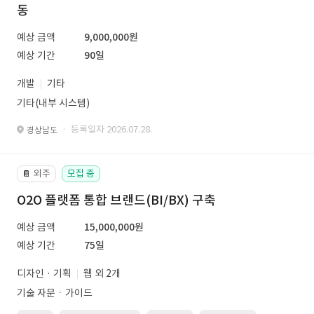
동
예상 금액
9,000,000원
예상 기간
90일
개발
기타
기타(내부 시스템)
· 등록일자 2026.07.28.
경상남도
외주
모집 중
📔
O2O 플랫폼 통합 브랜드(BI/BX) 구축
예상 금액
15,000,000원
예상 기간
75일
디자인 · 기획
웹 외 2개
기술 자문ㆍ가이드