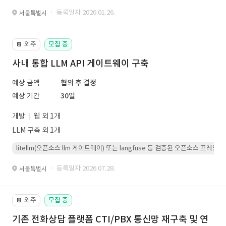
· 등록일자 2026.01.26.
서울특별시
외주
모집 중
📔
사내 통합 LLM API 게이트웨이 구축
예상 금액
협의 후 결정
예상 기간
30일
개발
웹 외 1개
LLM 구축 외 1개
litellm(오픈소스 llm 게이트웨이) 또는 langfuse 등 검증된 오픈소스 프
· 등록일자 2026.07.28.
서울특별시
외주
모집 중
📔
기존 전화상담 플랫폼 CTI/PBX 통신망 재구축 및 연