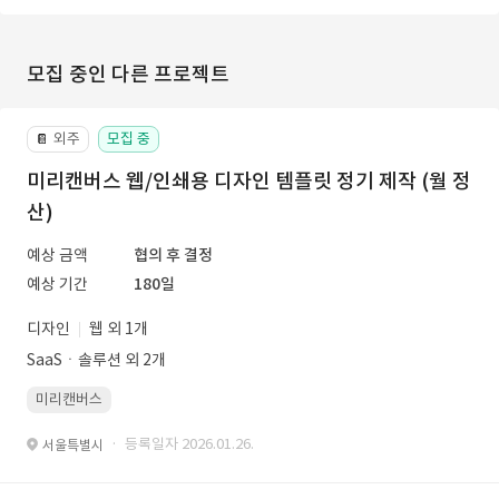
모집 중인 다른 프로젝트
외주
모집 중
📔
미리캔버스 웹/인쇄용 디자인 템플릿 정기 제작 (월 정
산)
예상 금액
협의 후 결정
예상 기간
180일
디자인
웹 외 1개
SaaSㆍ솔루션 외 2개
미리캔버스
· 등록일자 2026.01.26.
서울특별시