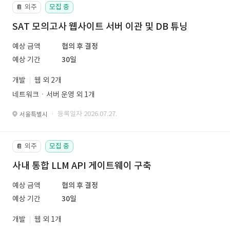
외주
모집 중
📔
SAT 모의고사 웹사이트 서버 이관 및 DB 튜닝
예상 금액
협의 후 결정
예상 기간
30일
개발
웹 외 2개
네트워크ㆍ서버 운영 외 1개
· 등록일자 2026.07.27.
서울특별시
외주
모집 중
📔
사내 통합 LLM API 게이트웨이 구축
예상 금액
협의 후 결정
예상 기간
30일
개발
웹 외 1개