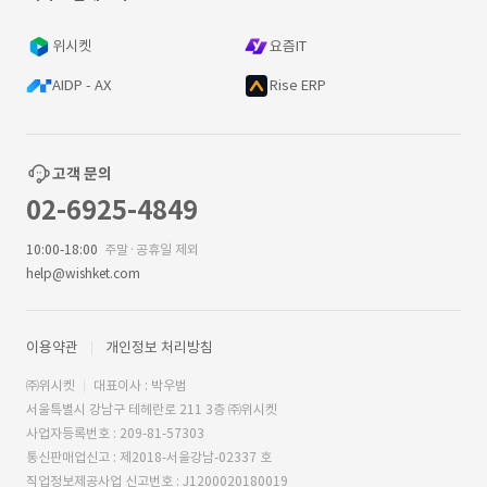
위시켓
요즘IT
AIDP - AX
Rise ERP
고객 문의
02-6925-4849
10:00-18:00
주말·공휴일 제외
help@wishket.com
이용약관
개인정보 처리방침
㈜위시켓
대표이사 : 박우범
서울특별시 강남구 테헤란로 211 3층 ㈜위시켓
사업자등록번호 : 209-81-57303
통신판매업신고 : 제2018-서울강남-02337 호
직업정보제공사업 신고번호 : J1200020180019