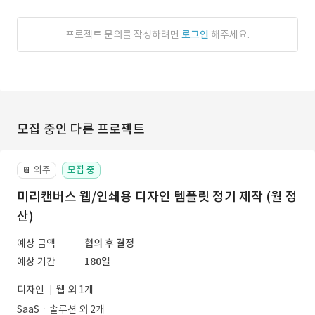
프로젝트 문의를 작성하려면
로그인
해주세요.
모집 중인 다른 프로젝트
외주
모집 중
📔
미리캔버스 웹/인쇄용 디자인 템플릿 정기 제작 (월 정
산)
예상 금액
협의 후 결정
예상 기간
180일
디자인
웹 외 1개
SaaSㆍ솔루션 외 2개