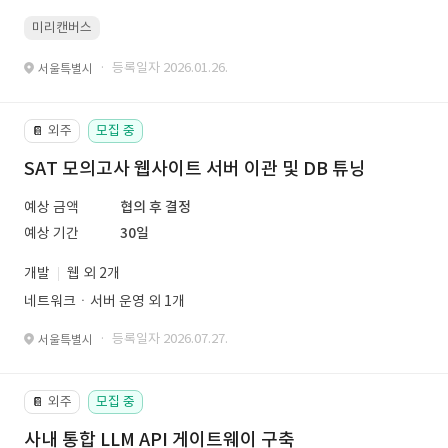
미리캔버스
· 등록일자 2026.01.26.
서울특별시
외주
모집 중
📔
SAT 모의고사 웹사이트 서버 이관 및 DB 튜닝
예상 금액
협의 후 결정
예상 기간
30일
개발
웹 외 2개
네트워크ㆍ서버 운영 외 1개
· 등록일자 2026.07.27.
서울특별시
외주
모집 중
📔
사내 통합 LLM API 게이트웨이 구축