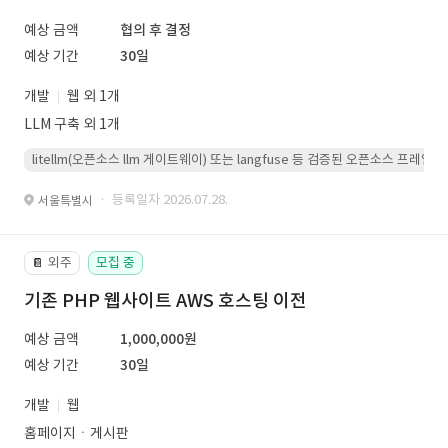
예상 금액
협의 후 결정
예상 기간
30일
개발
웹 외 1개
LLM 구축 외 1개
litellm(오픈소스 llm 게이트웨이) 또는 langfuse 등 검증된 오픈소스 프
· 등록일자 2026.07.28.
서울특별시
외주
모집 중
📔
기존 PHP 웹사이트 AWS 호스팅 이전
예상 금액
1,000,000원
예상 기간
30일
개발
웹
홈페이지ㆍ게시판