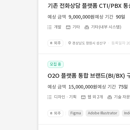
기존 전화상담 플랫폼 CTI/PBX 
예상 금액
9,000,000원
예상 기간
90일
개발
기타
기타(내부 시스템)
외주
· 등록일자 202
경상남도 창원시 성산구
📔
모집 중
O2O 플랫폼 통합 브랜드(BI/BX) 
예상 금액
15,000,000원
예상 기간
75일
디자인 · 기획
웹 외 2개
기술 자
Figma
Adobe Illustrator
Ind
외주
📔