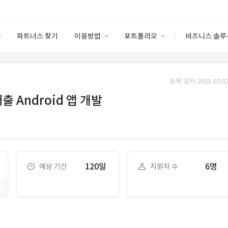
파트너스 찾기
이용방법
포트폴리오
비즈니스 솔루
이용방법
포트폴리오
엔터프라이즈
I
파트너 등급
이용후기
등록 일자 2021.02.02
안심 코드 케어
이용요금
솔루션 마켓
 Android 앱 개발
고객센터
스토어
120일
6명
예상 기간
지원자 수