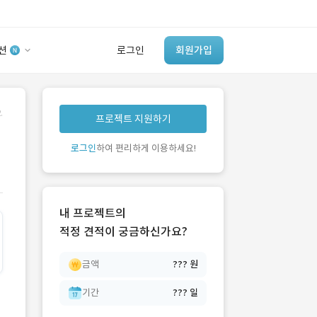
션
로그인
회원가입
유사사례 검색 AI
.
프로젝트 지원하기
‘이런 거’ 만들어본
개발 회사 있어?
로그인
하여 편리하게 이용하세요!
바로가기
내 프로젝트의
적정 견적이 궁금하신가요?
금액
??? 원
기간
??? 일