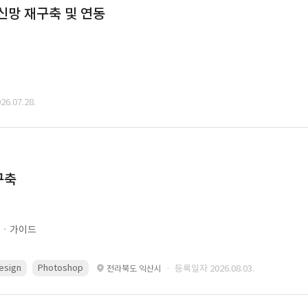
통신망 재구축 및 연동
6.07.28.
구축
문ㆍ가이드
esign
Photoshop
· 등록일자 2026.08.03.
전라북도 익산시