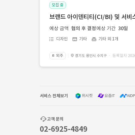
모집 중
브랜드 아이덴티티(CI/BI) 및 서비
예상 금액
협의 후 결정
예상 기간
30일
디자인
기타
기타 외 1개
외주
· 등록일자 2026.
경기도 용인시 수지구
📔
서비스 전체보기
위시켓
요즘IT
AIDP
고객 문의
02-6925-4849