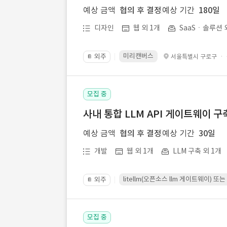
예상 금액
협의 후 결정
예상 기간
180일
디자인
웹 외 1개
SaaSㆍ솔루션 
미리캔버스
외주
·
서울특별시 구로구
📔
모집 중
사내 통합 LLM API 게이트웨이 구
예상 금액
협의 후 결정
예상 기간
30일
개발
웹 외 1개
LLM 구축 외 1개
litellm(오픈소스 llm 게이트웨이)
외주
📔
모집 중