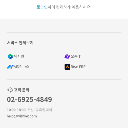
로그인
하여 편리하게 이용하세요!
서비스 전체보기
위시켓
요즘IT
AIDP - AX
Rise ERP
고객 문의
02-6925-4849
10:00-18:00
주말·공휴일 제외
help@wishket.com