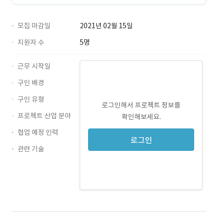
모집 마감일
2021년 02월 15일
지원자 수
5명
근무 시작일
구인 배경
구인 유형
로그인해서 프로젝트 정보를
프로젝트 산업 분야
확인해보세요.
협업 예정 인력
로그인
관련 기술
JavaScript · 경력 무관
Java · 경력 무관
Oracle · 경력 무관
JSP · 경력 무관