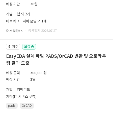
예상 기간
30일
개발
웹 외 2개
네트워크ㆍ서버 운영 외 1개
· 등록일자 2026.07.27.
서울특별시
외주
모집 중
📔
EasyEDA 설계 파일 PADS/OrCAD 변환 및 오토라우
팅 결과 도출
예상 금액
300,000원
예상 기간
3일
개발
임베디드
기타(IT 서비스 구축)
pads
OrCAD