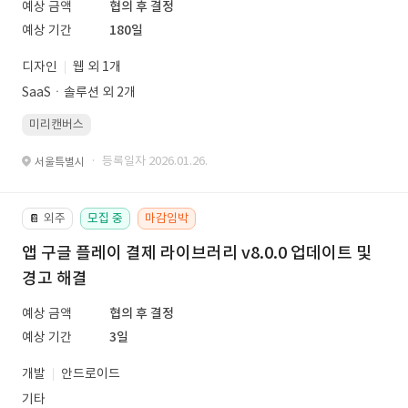
예상 금액
협의 후 결정
예상 기간
180일
디자인
웹 외 1개
SaaSㆍ솔루션 외 2개
미리캔버스
· 등록일자 2026.01.26.
서울특별시
외주
모집 중
마감임박
📔
앱 구글 플레이 결제 라이브러리 v8.0.0 업데이트 및
경고 해결
예상 금액
협의 후 결정
예상 기간
3일
개발
안드로이드
기타