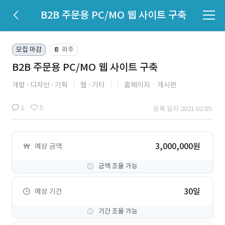
B2B 주문용 PC/MO 웹 사이트 구축
모집 마감
외주
📔
B2B 주문용 PC/MO 웹 사이트 구축
개발
디자인
기획
웹
기타
홈페이지ㆍ게시판
1
5
등록 일자 2021.02.09.
3,000,000원
예상 금액
금액 조율 가능
30일
예상 기간
기간 조율 가능