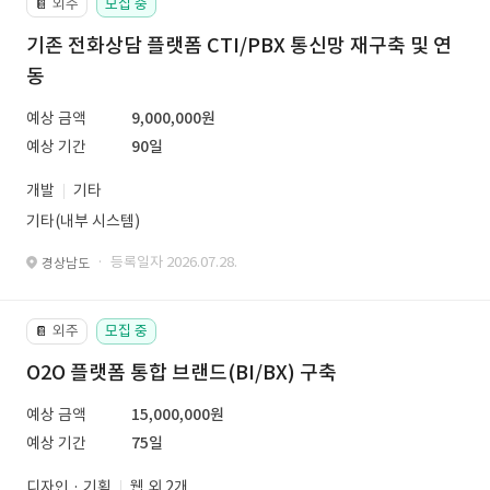
외주
모집 중
📔
기존 전화상담 플랫폼 CTI/PBX 통신망 재구축 및 연
동
예상 금액
9,000,000원
예상 기간
90일
개발
기타
기타(내부 시스템)
· 등록일자 2026.07.28.
경상남도
외주
모집 중
📔
O2O 플랫폼 통합 브랜드(BI/BX) 구축
예상 금액
15,000,000원
예상 기간
75일
디자인 · 기획
웹 외 2개