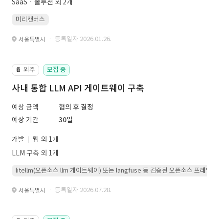
SaaSㆍ솔루션 외 2개
미리캔버스
· 등록일자 2026.01.26.
서울특별시
외주
모집 중
📔
사내 통합 LLM API 게이트웨이 구축
예상 금액
협의 후 결정
예상 기간
30일
개발
웹 외 1개
LLM 구축 외 1개
litellm(오픈소스 llm 게이트웨이) 또는 langfuse 등 검증된 오픈소스 프
· 등록일자 2026.07.28.
서울특별시