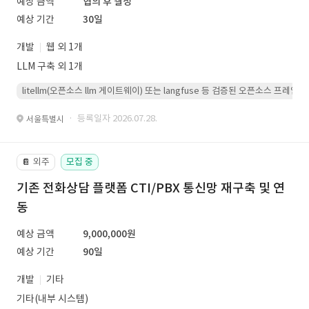
예상 금액
협의 후 결정
예상 기간
30일
개발
웹 외 1개
LLM 구축 외 1개
litellm(오픈소스 llm 게이트웨이) 또는 langfuse 등 검증된 오픈소스 프
· 등록일자 2026.07.28.
서울특별시
외주
모집 중
📔
기존 전화상담 플랫폼 CTI/PBX 통신망 재구축 및 연
동
예상 금액
9,000,000원
예상 기간
90일
개발
기타
기타(내부 시스템)