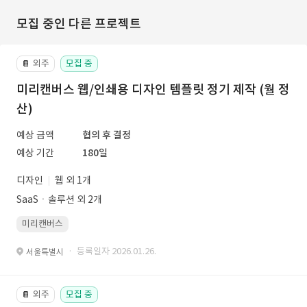
모집 중인 다른 프로젝트
외주
모집 중
📔
미리캔버스 웹/인쇄용 디자인 템플릿 정기 제작 (월 정
산)
예상 금액
협의 후 결정
예상 기간
180일
디자인
웹 외 1개
SaaSㆍ솔루션 외 2개
미리캔버스
· 등록일자 2026.01.26.
서울특별시
외주
모집 중
📔