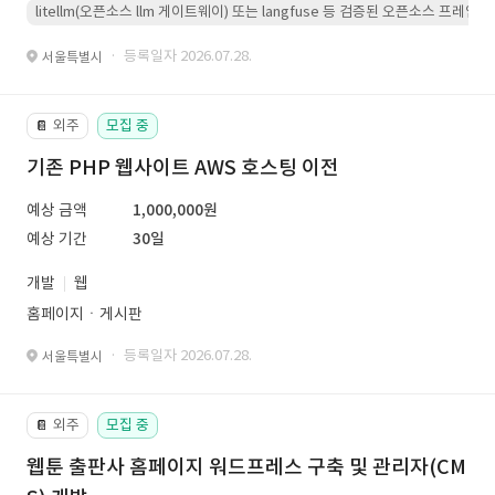
litellm(오픈소스 llm 게이트웨이) 또는 langfuse 등 검증된 오픈소스 프
· 등록일자 2026.07.28.
서울특별시
외주
모집 중
📔
기존 PHP 웹사이트 AWS 호스팅 이전
예상 금액
1,000,000원
예상 기간
30일
개발
웹
홈페이지ㆍ게시판
· 등록일자 2026.07.28.
서울특별시
외주
모집 중
📔
웹툰 출판사 홈페이지 워드프레스 구축 및 관리자(CM