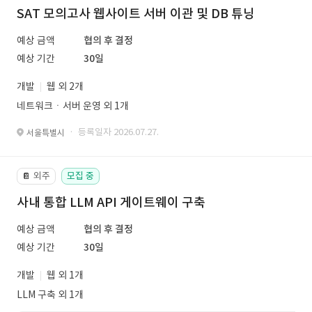
SAT 모의고사 웹사이트 서버 이관 및 DB 튜닝
예상 금액
협의 후 결정
예상 기간
30일
개발
웹 외 2개
네트워크ㆍ서버 운영 외 1개
· 등록일자 2026.07.27.
서울특별시
외주
모집 중
📔
사내 통합 LLM API 게이트웨이 구축
예상 금액
협의 후 결정
예상 기간
30일
개발
웹 외 1개
LLM 구축 외 1개