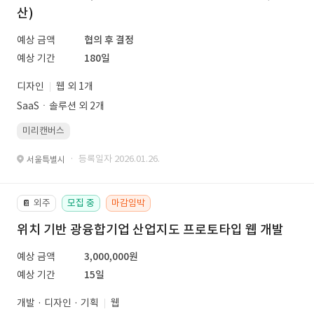
산)
예상 금액
협의 후 결정
예상 기간
180일
디자인
웹 외 1개
SaaSㆍ솔루션 외 2개
미리캔버스
· 등록일자 2026.01.26.
서울특별시
외주
모집 중
마감임박
📔
위치 기반 광융합기업 산업지도 프로토타입 웹 개발
예상 금액
3,000,000원
예상 기간
15일
개발 · 디자인 · 기획
웹