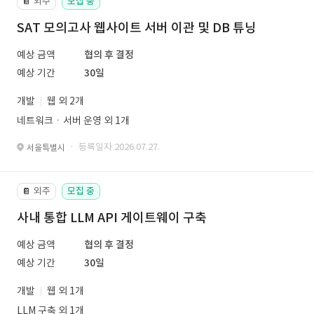
외주
모집 중
📔
SAT 모의고사 웹사이트 서버 이관 및 DB 튜닝
예상 금액
협의 후 결정
예상 기간
30일
개발
웹 외 2개
네트워크ㆍ서버 운영 외 1개
· 등록일자 2026.07.27.
서울특별시
외주
모집 중
📔
사내 통합 LLM API 게이트웨이 구축
예상 금액
협의 후 결정
예상 기간
30일
개발
웹 외 1개
LLM 구축 외 1개