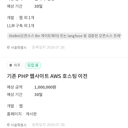
예상 기간
30일
개발
웹 외 1개
LLM 구축 외 1개
litellm(오픈소스 llm 게이트웨이) 또는 langfuse 등 검증된 오픈소스 프
· 등록일자 2026.07.28.
서울특별시
외주
모집 중
📔
기존 PHP 웹사이트 AWS 호스팅 이전
예상 금액
1,000,000원
예상 기간
30일
개발
웹
홈페이지ㆍ게시판
· 등록일자 2026.07.28.
서울특별시