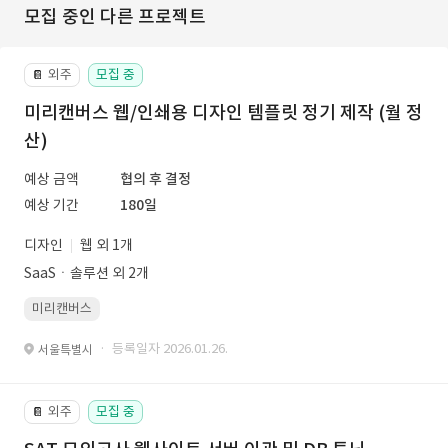
모집 중인 다른 프로젝트
외주
모집 중
📔
미리캔버스 웹/인쇄용 디자인 템플릿 정기 제작 (월 정
산)
예상 금액
협의 후 결정
예상 기간
180일
디자인
웹 외 1개
SaaSㆍ솔루션 외 2개
미리캔버스
· 등록일자 2026.01.26.
서울특별시
외주
모집 중
📔