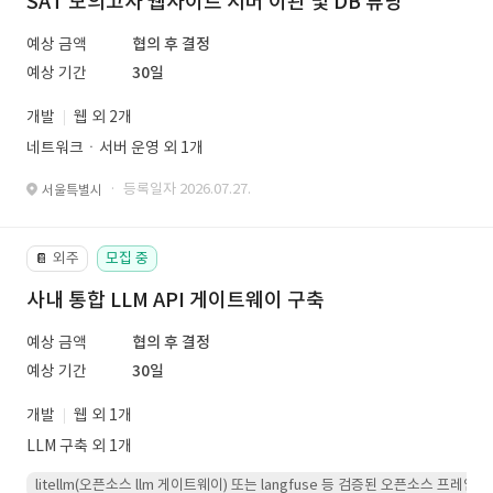
SAT 모의고사 웹사이트 서버 이관 및 DB 튜닝
예상 금액
협의 후 결정
예상 기간
30일
개발
웹 외 2개
네트워크ㆍ서버 운영 외 1개
· 등록일자 2026.07.27.
서울특별시
외주
모집 중
📔
사내 통합 LLM API 게이트웨이 구축
예상 금액
협의 후 결정
예상 기간
30일
개발
웹 외 1개
LLM 구축 외 1개
litellm(오픈소스 llm 게이트웨이) 또는 langfuse 등 검증된 오픈소스 프