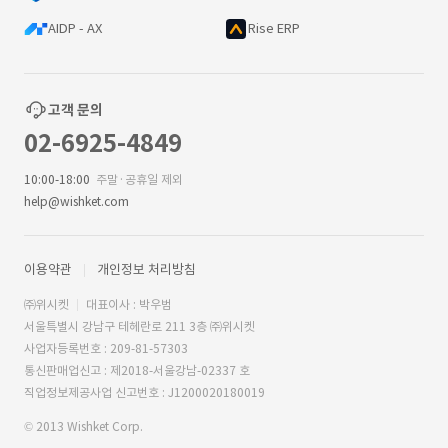
AIDP - AX
Rise ERP
고객 문의
02-6925-4849
10:00-18:00
주말·공휴일 제외
help@wishket.com
이용약관
개인정보 처리방침
㈜위시켓
대표이사 : 박우범
서울특별시 강남구 테헤란로 211 3층 ㈜위시켓
사업자등록번호 : 209-81-57303
통신판매업신고 : 제2018-서울강남-02337 호
직업정보제공사업 신고번호 : J1200020180019
© 2013 Wishket Corp.