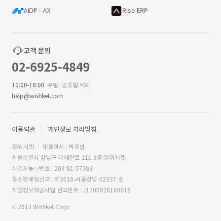
AIDP - AX
Rise ERP
고객 문의
02-6925-4849
10:00-18:00
주말·공휴일 제외
help@wishket.com
이용약관
개인정보 처리방침
㈜위시켓
대표이사 : 박우범
서울특별시 강남구 테헤란로 211 3층 ㈜위시켓
사업자등록번호 : 209-81-57303
통신판매업신고 : 제2018-서울강남-02337 호
직업정보제공사업 신고번호 : J1200020180019
© 2013 Wishket Corp.