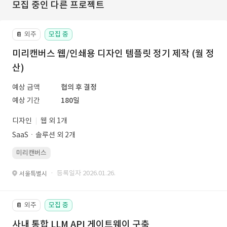
모집 중인 다른 프로젝트
외주
모집 중
📔
미리캔버스 웹/인쇄용 디자인 템플릿 정기 제작 (월 정
산)
예상 금액
협의 후 결정
예상 기간
180일
디자인
웹 외 1개
SaaSㆍ솔루션 외 2개
미리캔버스
· 등록일자 2026.01.26.
서울특별시
외주
모집 중
📔
사내 통합 LLM API 게이트웨이 구축