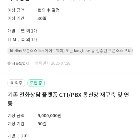
예상 금액
협의 후 결정
예상 기간
30일
개발
웹 외 1개
LLM 구축 외 1개
litellm(오픈소스 llm 게이트웨이) 또는 langfuse 등 검증된 오픈소스 프
· 등록일자 2026.07.28.
서울특별시
외주
모집 중
📔
기존 전화상담 플랫폼 CTI/PBX 통신망 재구축 및 연
동
예상 금액
9,000,000원
예상 기간
90일
개발
기타