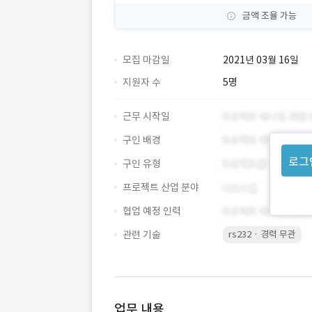
금액 조율 가능
모집 마감일
2021년 03월 16일
지원자 수
5명
근무 시작일
구인 배경
로그
구인 유형
프로젝트 산업 분야
협업 예정 인력
관련 기술
rs232 · 경력 무관
업무 내용