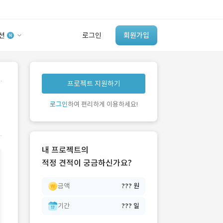
션
로그인
회원가입
유사사례 검색 AI
.
프로젝트 지원하기
‘이런 거’ 만들어본
개발 회사 있어?
로그인
하여 편리하게 이용하세요!
바로가기
내 프로젝트의
적정 견적이 궁금하신가요?
금액
??? 원
기간
??? 일