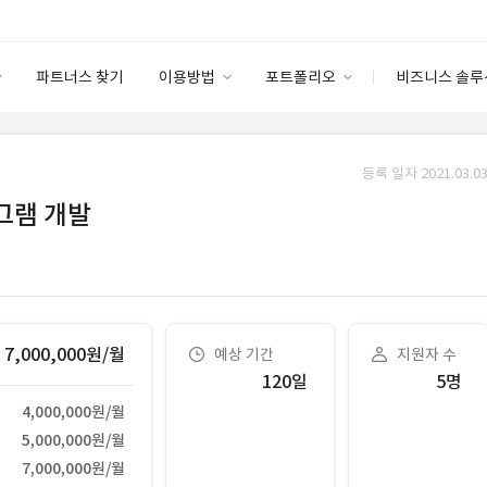
파트너스 찾기
이용방법
포트폴리오
비즈니스 솔루
이용방법
포트폴리오
엔터프라이즈
I
파트너 등급
이용후기
등록 일자 2021.03.03
안심 코드 케어
이용요금
솔루션 마켓
로그램 개발
고객센터
스토어
7,000,000원/월
예상 기간
지원자 수
120일
5명
4,000,000원/월
5,000,000원/월
7,000,000원/월