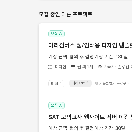
모집 중인 다른 프로젝트
모집 중
미리캔버스 웹/인쇄용 디자인 템플릿 
예상 금액
협의 후 결정
예상 기간
180일
디자인
웹 외 1개
SaaSㆍ솔루션 
미리캔버스
외주
·
서울특별시 구로구
📔
모집 중
SAT 모의고사 웹사이트 서버 이관 
예상 금액
협의 후 결정
예상 기간
30일