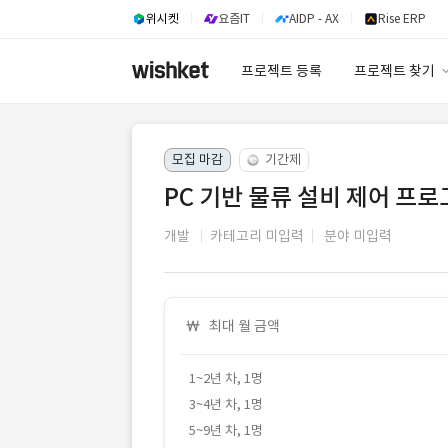
위시켓
요즘IT
AIDP - AX
Rise ERP
프로젝트 등록
프로젝트 찾기
프로젝트 찾기
모집 마감
기간제
유사사례 검색 A
PC 기반 물류 설비 제어 프
개발
카테고리 미입력
분야 미입력
최대 월 금액
1~2년 차, 1명
3~4년 차, 1명
5~9년 차, 1명