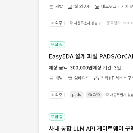
개발
웹 외 2개
네트워크ㆍ서버 운
외주
· 등록일자 2026.07
서울특별시 강남구
📔
모집 중
EasyEDA 설계 파일 PADS/Or
예상 금액
300,000원
예상 기간
3일
개발
임베디드
기타(IT 서비스 구
pads
OrCAD
외주
서울특별시 강
📔
모집 중
사내 통합 LLM API 게이트웨이 구