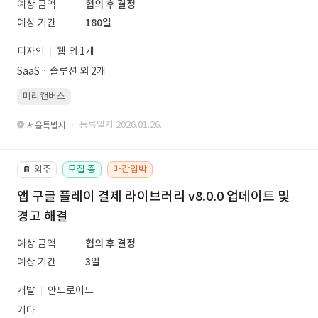
예상 금액
협의 후 결정
예상 기간
180일
디자인
웹 외 1개
SaaSㆍ솔루션 외 2개
미리캔버스
· 등록일자 2026.01.26.
서울특별시
외주
모집 중
마감임박
📔
앱 구글 플레이 결제 라이브러리 v8.0.0 업데이트 및
경고 해결
예상 금액
협의 후 결정
예상 기간
3일
개발
안드로이드
기타