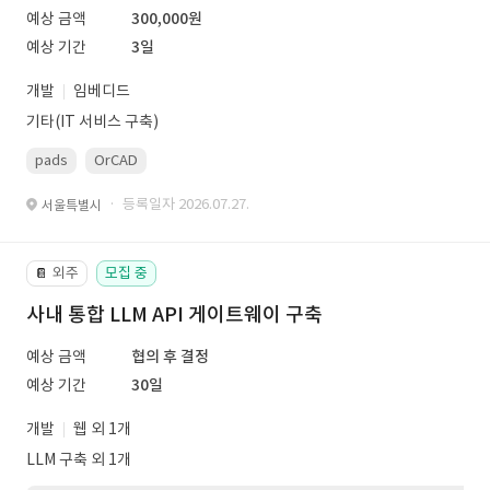
예상 금액
300,000원
예상 기간
3일
개발
임베디드
기타(IT 서비스 구축)
pads
OrCAD
· 등록일자 2026.07.27.
서울특별시
외주
모집 중
📔
사내 통합 LLM API 게이트웨이 구축
예상 금액
협의 후 결정
예상 기간
30일
개발
웹 외 1개
LLM 구축 외 1개