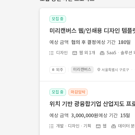
모집 중
미리캔버스 웹/인쇄용 디자인 템플릿 
예상 금액
협의 후 결정
예상 기간
180일
디자인
웹 외 1개
SaaSㆍ솔루션 
미리캔버스
외주
·
서울특별시 구로구
📔
모집 중
마감임박
위치 기반 광융합기업 산업지도 프
예상 금액
3,000,000원
예상 기간
15일
개발 · 디자인 · 기획
웹
데이터 분