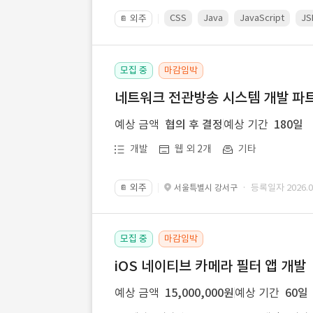
CSS
Java
JavaScript
JS
외주
📔
모집 중
마감임박
네트워크 전관방송 시스템 개발 파트
예상 금액
협의 후 결정
예상 기간
180일
개발
웹 외 2개
기타
외주
· 등록일자 2026.07
서울특별시 강서구
📔
모집 중
마감임박
iOS 네이티브 카메라 필터 앱 개발
예상 금액
15,000,000원
예상 기간
60일