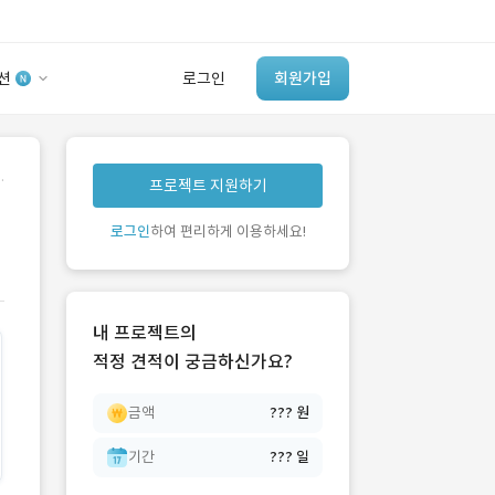
션
로그인
회원가입
유사사례 검색 AI
.
프로젝트 지원하기
‘이런 거’ 만들어본
개발 회사 있어?
로그인
하여 편리하게 이용하세요!
바로가기
내 프로젝트의
적정 견적이 궁금하신가요?
금액
??? 원
기간
??? 일