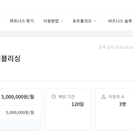
파트너스 찾기
이용방법
포트폴리오
비즈니스 솔루
이용방법
포트폴리오
엔터프라이즈
I
파트너 등급
이용후기
등록 일자 2021.03.03
안심 코드 케어
이용요금
솔루션 마켓
 퍼블리싱
고객센터
스토어
5,000,000원/월
예상 기간
지원자 수
120일
3명
5,000,000원/월