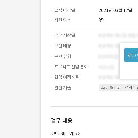
모집 마감일
2021년 03월 17일
지원자 수
3명
근무 시작일
구인 배경
로그
구인 유형
프로젝트 산업 분야
협업 예정 인력
관련 기술
JavaScript · 경력 
업무 내용
<프로젝트 개요>