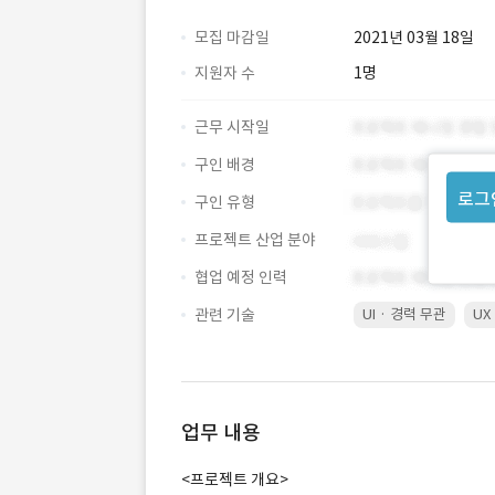
모집 마감일
2021년 03월 18일
지원자 수
1명
근무 시작일
구인 배경
로그
구인 유형
프로젝트 산업 분야
협업 예정 인력
관련 기술
UI · 경력 무관
UX
업무 내용
<프로젝트 개요>