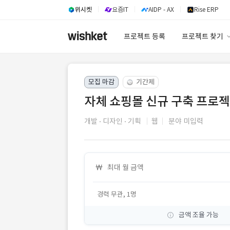
위시켓
요즘IT
AIDP - AX
Rise ERP
프로젝트 등록
프로젝트 찾기
프로젝트 찾기
모집 마감
기간제
유사사례 검색 A
자체 쇼핑몰 신규 구축 프로젝
개발
디자인
기획
웹
분야 미입력
최대 월 금액
경력 무관, 1명
금액 조율 가능