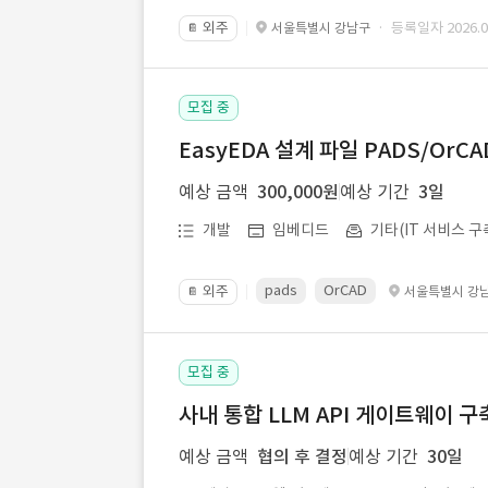
외주
· 등록일자 2026.07
서울특별시 강남구
📔
모집 중
EasyEDA 설계 파일 PADS/Or
예상 금액
300,000원
예상 기간
3일
개발
임베디드
기타(IT 서비스 구
pads
OrCAD
외주
서울특별시 강
📔
모집 중
사내 통합 LLM API 게이트웨이 구
예상 금액
협의 후 결정
예상 기간
30일