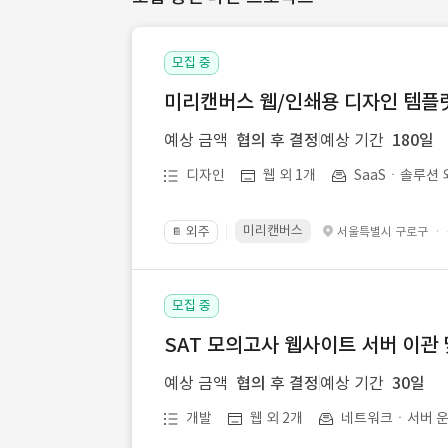
모집 중
미리캔버스 웹/인쇄용 디자인 템플릿 
예상 금액
협의 후 결정
예상 기간
180일
디자인
웹 외 1개
SaaSㆍ솔루션 
미리캔버스
외주
·
서울특별시 구로구
📔
모집 중
SAT 모의고사 웹사이트 서버 이관 
예상 금액
협의 후 결정
예상 기간
30일
개발
웹 외 2개
네트워크ㆍ서버 운