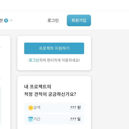
션
로그인
회원가입
유사사례 검색 AI
.
프로젝트 지원하기
‘이런 거’ 만들어본
개발 회사 있어?
로그인
하여 편리하게 이용하세요!
바로가기
내 프로젝트의
적정 견적이 궁금하신가요?
금액
??? 원
기간
??? 일