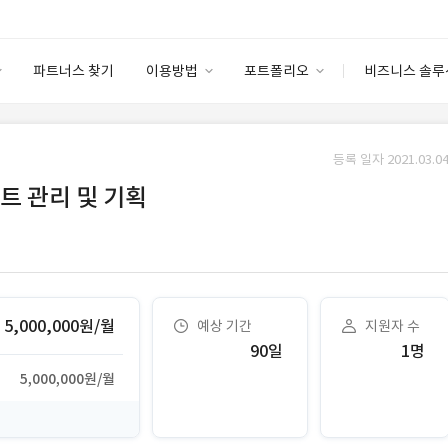
파트너스 찾기
이용방법
포트폴리오
비즈니스 솔루
이용방법
포트폴리오
엔터프라이즈
I
파트너 등급
이용후기
등록 일자 2021.03.04
안심 코드 케어
이용요금
솔루션 마켓
트 관리 및 기획
고객센터
스토어
5,000,000원/월
예상 기간
지원자 수
90일
1명
5,000,000원/월