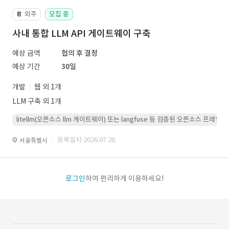
외주
모집 중
📔
사내 통합 LLM API 게이트웨이 구축
예상 금액
협의 후 결정
예상 기간
30일
개발
웹 외 1개
LLM 구축 외 1개
litellm(오픈소스 llm 게이트웨이) 또는 langfuse 등 검증된 오픈소스 프
· 등록일자 2026.07.28.
서울특별시
로그인
하여 편리하게 이용하세요!