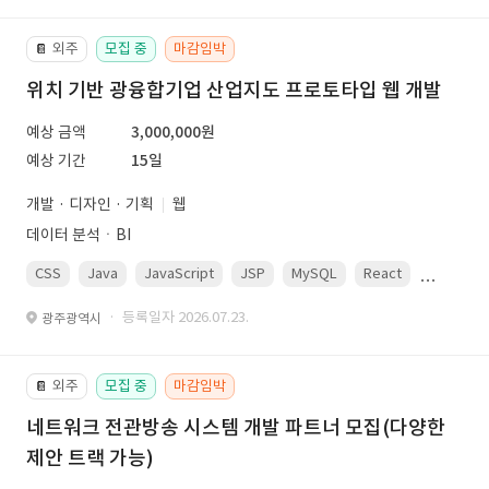
외주
모집 중
마감임박
📔
위치 기반 광융합기업 산업지도 프로토타입 웹 개발
예상 금액
3,000,000원
예상 기간
15일
개발 · 디자인 · 기획
웹
데이터 분석ㆍBI
CSS
Java
JavaScript
JSP
MySQL
React
Spring
· 등록일자 2026.07.23.
광주광역시
외주
모집 중
마감임박
📔
네트워크 전관방송 시스템 개발 파트너 모집(다양한
제안 트랙 가능)