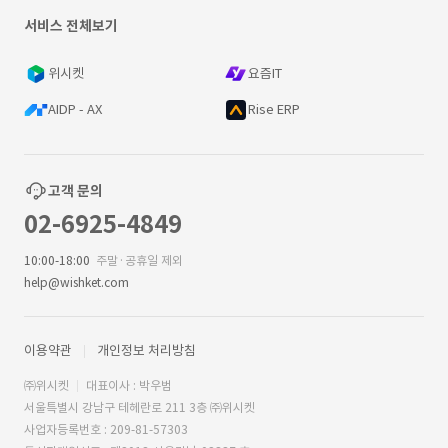
서비스 전체보기
위시켓
요즘IT
AIDP - AX
Rise ERP
고객 문의
02-6925-4849
10:00-18:00
주말·공휴일 제외
help@wishket.com
이용약관
개인정보 처리방침
㈜위시켓
대표이사 : 박우범
서울특별시 강남구 테헤란로 211 3층 ㈜위시켓
사업자등록번호 : 209-81-57303