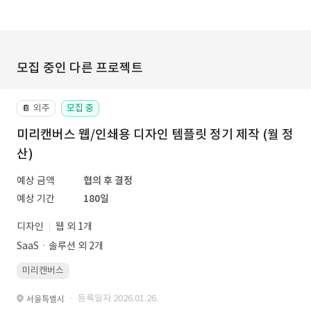
모집 중인 다른 프로젝트
외주
모집 중
📔
미리캔버스 웹/인쇄용 디자인 템플릿 정기 제작 (월 정
산)
예상 금액
협의 후 결정
예상 기간
180일
디자인
웹 외 1개
SaaSㆍ솔루션 외 2개
미리캔버스
· 등록일자 2026.01.26.
서울특별시