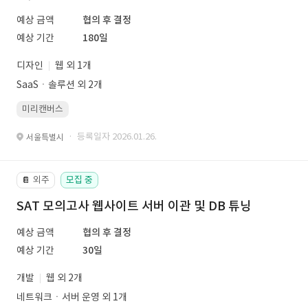
예상 금액
협의 후 결정
예상 기간
180일
디자인
웹 외 1개
SaaSㆍ솔루션 외 2개
미리캔버스
· 등록일자 2026.01.26.
서울특별시
외주
모집 중
📔
SAT 모의고사 웹사이트 서버 이관 및 DB 튜닝
예상 금액
협의 후 결정
예상 기간
30일
개발
웹 외 2개
네트워크ㆍ서버 운영 외 1개