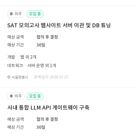
외주
모집 중
📔
SAT 모의고사 웹사이트 서버 이관 및 DB 튜닝
예상 금액
협의 후 결정
예상 기간
30일
개발
웹 외 2개
네트워크ㆍ서버 운영 외 1개
· 등록일자 2026.07.27.
서울특별시
외주
모집 중
📔
사내 통합 LLM API 게이트웨이 구축
예상 금액
협의 후 결정
예상 기간
30일