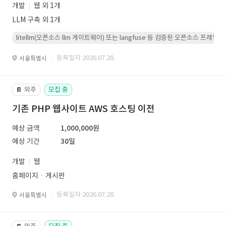
개발
웹 외 1개
LLM 구축 외 1개
litellm(오픈소스 llm 게이트웨이) 또는 langfuse 등 검증된 오픈소스 프
· 등록일자 2026.07.28.
서울특별시
외주
모집 중
📔
기존 PHP 웹사이트 AWS 호스팅 이전
예상 금액
1,000,000원
예상 기간
30일
개발
웹
홈페이지ㆍ게시판
· 등록일자 2026.07.28.
서울특별시