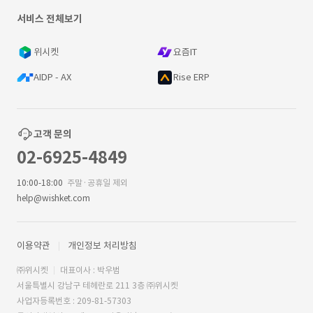
서비스 전체보기
위시켓
요즘IT
AIDP - AX
Rise ERP
고객 문의
02-6925-4849
10:00-18:00
주말·공휴일 제외
help@wishket.com
이용약관
개인정보 처리방침
㈜위시켓
대표이사 : 박우범
서울특별시 강남구 테헤란로 211 3층 ㈜위시켓
사업자등록번호 : 209-81-57303