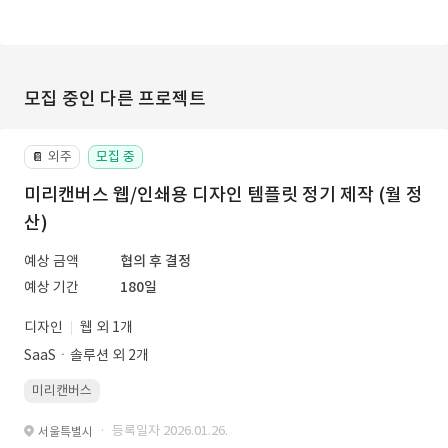
모집 중인 다른 프로젝트
외주
모집 중
📔
미리캔버스 웹/인쇄용 디자인 템플릿 정기 제작 (월 정
산)
예상 금액
협의 후 결정
예상 기간
180일
디자인
웹 외 1개
SaaSㆍ솔루션 외 2개
미리캔버스
· 등록일자 2026.01.26.
서울특별시