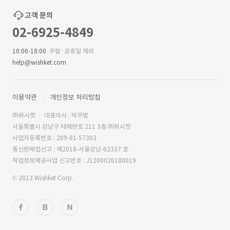
고객 문의
02-6925-4849
10:00-18:00
주말·공휴일 제외
help@wishket.com
이용약관
개인정보 처리방침
㈜위시켓
대표이사 : 박우범
서울특별시 강남구 테헤란로 211 3층 ㈜위시켓
사업자등록번호 : 209-81-57303
통신판매업신고 : 제2018-서울강남-02337 호
직업정보제공사업 신고번호 : J1200020180019
© 2013 Wishket Corp.