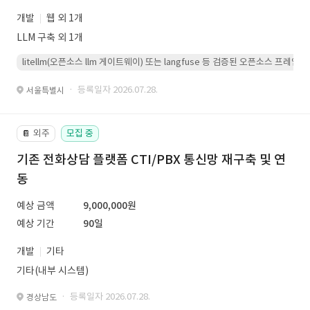
개발
웹 외 1개
LLM 구축 외 1개
litellm(오픈소스 llm 게이트웨이) 또는 langfuse 등 검증된 오픈소스 프
· 등록일자 2026.07.28.
서울특별시
외주
모집 중
📔
기존 전화상담 플랫폼 CTI/PBX 통신망 재구축 및 연
동
예상 금액
9,000,000원
예상 기간
90일
개발
기타
기타(내부 시스템)
· 등록일자 2026.07.28.
경상남도