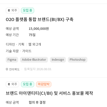
외주
모집 중
📔
O2O 플랫폼 통합 브랜드(BI/BX) 구축
예상 금액
15,000,000원
예상 기간
75일
디자인 · 기획
웹 외 2개
기술 자문ㆍ가이드
Figma
Adobe Illustrator
Indesign
Photoshop
· 등록일자 2026.08.03.
전라북도
외주
모집 중
마감임박
📔
브랜드 아이덴티티(CI/BI) 및 서비스 홍보물 제작
예상 금액
협의 후 결정