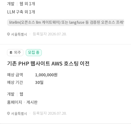
개발
웹 외 1개
LLM 구축 외 1개
litellm(오픈소스 llm 게이트웨이) 또는 langfuse 등 검증된 오픈소스 프
· 등록일자 2026.07.28.
서울특별시
외주
모집 중
📔
기존 PHP 웹사이트 AWS 호스팅 이전
예상 금액
1,000,000원
예상 기간
30일
개발
웹
홈페이지ㆍ게시판
· 등록일자 2026.07.28.
서울특별시