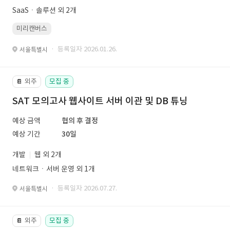
SaaSㆍ솔루션 외 2개
미리캔버스
· 등록일자 2026.01.26.
서울특별시
외주
모집 중
📔
SAT 모의고사 웹사이트 서버 이관 및 DB 튜닝
예상 금액
협의 후 결정
예상 기간
30일
개발
웹 외 2개
네트워크ㆍ서버 운영 외 1개
· 등록일자 2026.07.27.
서울특별시
외주
모집 중
📔