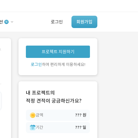
션
로그인
회원가입
유사사례 검색 AI
.
프로젝트 지원하기
‘이런 거’ 만들어본
개발 회사 있어?
로그인
하여 편리하게 이용하세요!
바로가기
내 프로젝트의
적정 견적이 궁금하신가요?
금액
??? 원
기간
??? 일