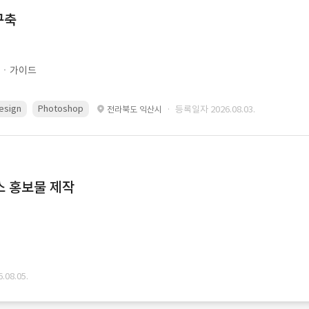
구축
문ㆍ가이드
esign
Photoshop
· 등록일자 2026.08.03.
전라북도 익산시
스 홍보물 제작
08.05.