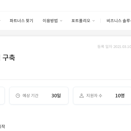
파트너스 찾기
이용방법
포트폴리오
비즈니스 솔루
이용방법
포트폴리오
엔터프라이즈
I
파트너 등급
이용후기
등록 일자 2021.03.10
안심 코드 케어
이용요금
솔루션 마켓
앱 구축
고객센터
스토어
30일
10명
예상 기간
지원자 수
시작