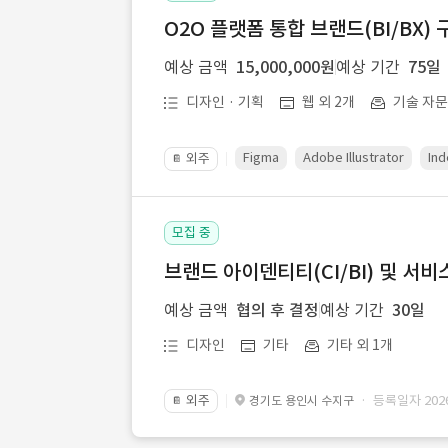
O2O 플랫폼 통합 브랜드(BI/BX) 
예상 금액
15,000,000원
예상 기간
75일
디자인 · 기획
웹 외 2개
기술 자
Figma
Adobe Illustrator
Ind
외주
📔
모집 중
브랜드 아이덴티티(CI/BI) 및 서비
예상 금액
협의 후 결정
예상 기간
30일
디자인
기타
기타 외 1개
외주
· 등록일자 2026.
경기도 용인시 수지구
📔