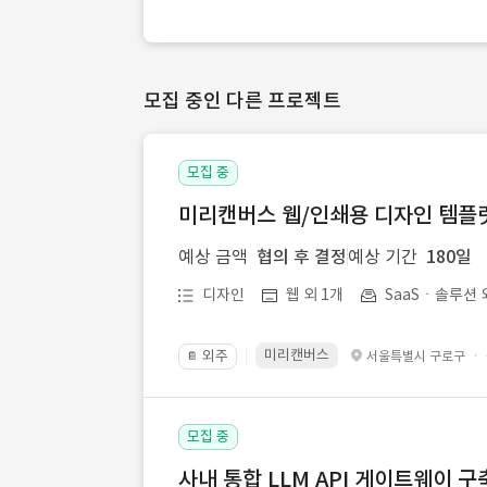
모집 중인 다른 프로젝트
모집 중
미리캔버스 웹/인쇄용 디자인 템플릿 
예상 금액
협의 후 결정
예상 기간
180일
디자인
웹 외 1개
SaaSㆍ솔루션 
미리캔버스
외주
·
서울특별시 구로구
📔
모집 중
사내 통합 LLM API 게이트웨이 구