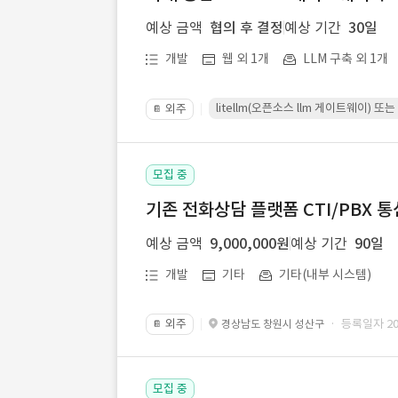
예상 금액
협의 후 결정
예상 기간
30일
개발
웹 외 1개
LLM 구축 외 1개
litellm(오픈소스 llm 게이트웨이)
외주
📔
모집 중
기존 전화상담 플랫폼 CTI/PBX 
예상 금액
9,000,000원
예상 기간
90일
개발
기타
기타(내부 시스템)
외주
· 등록일자 202
경상남도 창원시 성산구
📔
모집 중