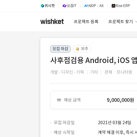
위시켓
요즘IT
AIDP - AX
Rise ERP
프로젝트 등록
프로젝트 찾기
프로젝트 찾기
모집 마감
외주
유사사례 검색 A
사후점검용 Android, iOS 
개발
디자인
기획
기타
관제ㆍ모니터링
9,000,000원
예상 금액
모집 마감일
2021년 03월 24일
예상 시작일
계약 체결 이후, 즉시 