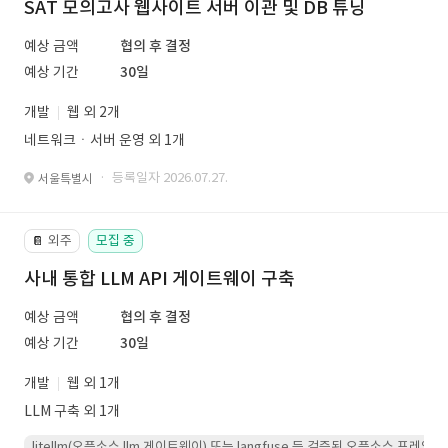
SAT 모의고사 웹사이트 서버 이관 및 DB 튜닝
예상 금액
협의 후 결정
예상 기간
30일
개발
웹 외 2개
네트워크ㆍ서버 운영 외 1개
· 등록일자 2026.07.27.
서울특별시
외주
모집 중
📔
사내 통합 LLM API 게이트웨이 구축
예상 금액
협의 후 결정
예상 기간
30일
개발
웹 외 1개
LLM 구축 외 1개
litellm(오픈소스 llm 게이트웨이) 또는 langfuse 등 검증된 오픈소스 프