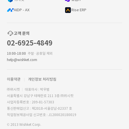
AIDP - AX
Rise ERP
고객 문의
02-6925-4849
10:00-18:00
주말·공휴일 제외
help@wishket.com
이용약관
개인정보 처리방침
㈜위시켓
대표이사 : 박우범
서울특별시 강남구 테헤란로 211 3층 ㈜위시켓
사업자등록번호 : 209-81-57303
통신판매업신고 : 제2018-서울강남-02337 호
직업정보제공사업 신고번호 : J1200020180019
© 2013 Wishket Corp.