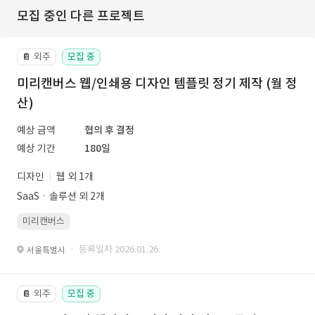
모집 중인 다른 프로젝트
외주
모집 중
📔
미리캔버스 웹/인쇄용 디자인 템플릿 정기 제작 (월 정
산)
예상 금액
협의 후 결정
예상 기간
180일
디자인
웹 외 1개
SaaSㆍ솔루션 외 2개
미리캔버스
· 등록일자 2026.01.26.
서울특별시
외주
모집 중
📔