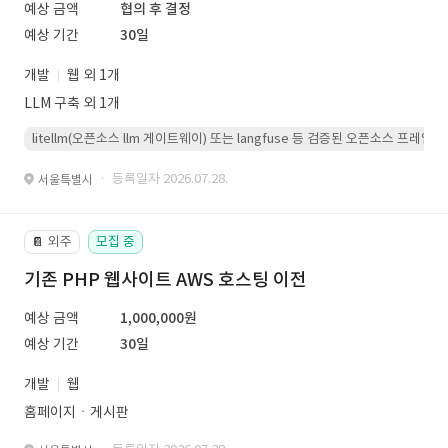
예상 금액
협의 후 결정
예상 기간
30일
개발
웹 외 1개
LLM 구축 외 1개
litellm(오픈소스 llm 게이트웨이) 또는 langfuse 등 검증된 오픈소스 프
· 등록일자 2026.07.28.
서울특별시
외주
모집 중
📔
기존 PHP 웹사이트 AWS 호스팅 이전
예상 금액
1,000,000원
예상 기간
30일
개발
웹
홈페이지ㆍ게시판