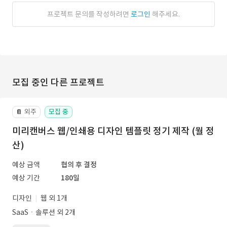
프로젝트 문의를 작성하려면
로그인
해주세요.
모집 중인 다른 프로젝트
외주
모집 중
📔
미리캔버스 웹/인쇄용 디자인 템플릿 정기 제작 (월 정
산)
예상 금액
협의 후 결정
예상 기간
180일
디자인
웹 외 1개
SaaSㆍ솔루션 외 2개