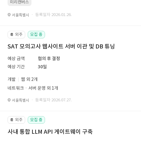
미리캔버스
· 등록일자 2026.01.26.
서울특별시
외주
모집 중
📔
SAT 모의고사 웹사이트 서버 이관 및 DB 튜닝
예상 금액
협의 후 결정
예상 기간
30일
개발
웹 외 2개
네트워크ㆍ서버 운영 외 1개
· 등록일자 2026.07.27.
서울특별시
외주
모집 중
📔
사내 통합 LLM API 게이트웨이 구축