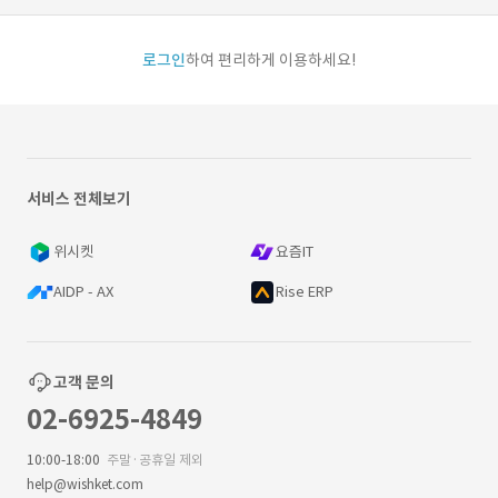
로그인
하여 편리하게 이용하세요!
서비스 전체보기
위시켓
요즘IT
AIDP - AX
Rise ERP
고객 문의
02-6925-4849
10:00-18:00
주말·공휴일 제외
help@wishket.com