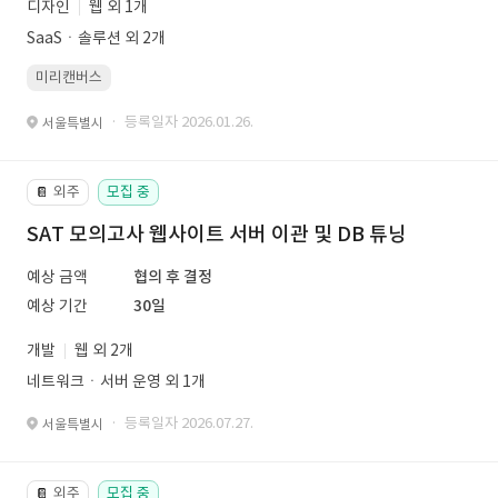
디자인
웹 외 1개
SaaSㆍ솔루션 외 2개
미리캔버스
· 등록일자 2026.01.26.
서울특별시
외주
모집 중
📔
SAT 모의고사 웹사이트 서버 이관 및 DB 튜닝
예상 금액
협의 후 결정
예상 기간
30일
개발
웹 외 2개
네트워크ㆍ서버 운영 외 1개
· 등록일자 2026.07.27.
서울특별시
외주
모집 중
📔