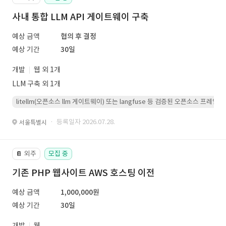
사내 통합 LLM API 게이트웨이 구축
예상 금액
협의 후 결정
예상 기간
30일
개발
웹 외 1개
LLM 구축 외 1개
litellm(오픈소스 llm 게이트웨이) 또는 langfuse 등 검증된 오픈소스 프
· 등록일자 2026.07.28.
서울특별시
외주
모집 중
📔
기존 PHP 웹사이트 AWS 호스팅 이전
예상 금액
1,000,000원
예상 기간
30일
개발
웹