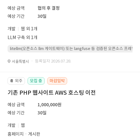
예상 금액
협의 후 결정
예상 기간
30일
개발
웹 외 1개
LLM 구축 외 1개
litellm(오픈소스 llm 게이트웨이) 또는 langfuse 등 검증된 오픈소스 프
· 등록일자 2026.07.28.
서울특별시
외주
모집 중
마감임박
📔
기존 PHP 웹사이트 AWS 호스팅 이전
예상 금액
1,000,000원
예상 기간
30일
개발
웹
홈페이지ㆍ게시판