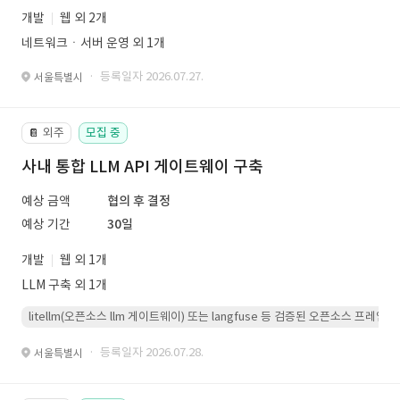
개발
웹 외 2개
네트워크ㆍ서버 운영 외 1개
· 등록일자 2026.07.27.
서울특별시
외주
모집 중
📔
사내 통합 LLM API 게이트웨이 구축
예상 금액
협의 후 결정
예상 기간
30일
개발
웹 외 1개
LLM 구축 외 1개
litellm(오픈소스 llm 게이트웨이) 또는 langfuse 등 검증된 오픈소스 프
· 등록일자 2026.07.28.
서울특별시