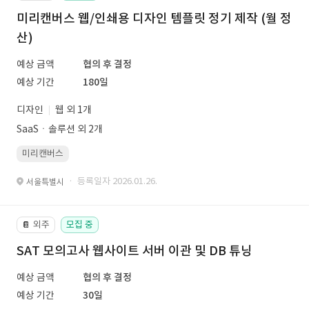
미리캔버스 웹/인쇄용 디자인 템플릿 정기 제작 (월 정
산)
예상 금액
협의 후 결정
예상 기간
180일
디자인
웹 외 1개
SaaSㆍ솔루션 외 2개
미리캔버스
· 등록일자 2026.01.26.
서울특별시
외주
모집 중
📔
SAT 모의고사 웹사이트 서버 이관 및 DB 튜닝
예상 금액
협의 후 결정
예상 기간
30일