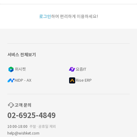
로그인
하여 편리하게 이용하세요!
서비스 전체보기
위시켓
요즘IT
AIDP - AX
Rise ERP
고객 문의
02-6925-4849
10:00-18:00
주말·공휴일 제외
help@wishket.com