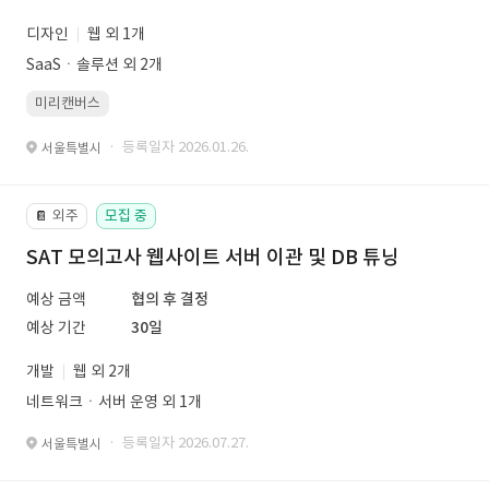
디자인
웹 외 1개
SaaSㆍ솔루션 외 2개
미리캔버스
· 등록일자 2026.01.26.
서울특별시
외주
모집 중
📔
SAT 모의고사 웹사이트 서버 이관 및 DB 튜닝
예상 금액
협의 후 결정
예상 기간
30일
개발
웹 외 2개
네트워크ㆍ서버 운영 외 1개
· 등록일자 2026.07.27.
서울특별시