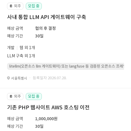
외주
모집 중
📔
사내 통합 LLM API 게이트웨이 구축
예상 금액
협의 후 결정
예상 기간
30일
개발
웹 외 1개
LLM 구축 외 1개
litellm(오픈소스 llm 게이트웨이) 또는 langfuse 등 검증된 오픈소스 프
· 등록일자 2026.07.28.
서울특별시
외주
모집 중
📔
기존 PHP 웹사이트 AWS 호스팅 이전
예상 금액
1,000,000원
예상 기간
30일