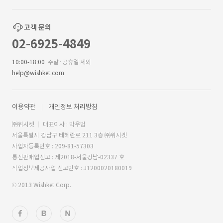
고객 문의
02-6925-4849
10:00-18:00
주말·공휴일 제외
help@wishket.com
이용약관
개인정보 처리방침
㈜위시켓
대표이사 : 박우범
서울특별시 강남구 테헤란로 211 3층 ㈜위시켓
사업자등록번호 : 209-81-57303
통신판매업신고 : 제2018-서울강남-02337 호
직업정보제공사업 신고번호 : J1200020180019
© 2013 Wishket Corp.