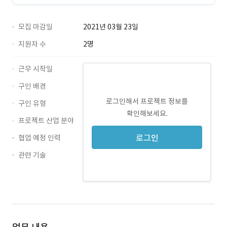
모집 마감일
2021년 03월 23일
지원자 수
2명
근무 시작일
구인 배경
로그인해서 프로젝트 정보를
구인 유형
확인해보세요.
프로젝트 산업 분야
로그인
협업 예정 인력
관련 기술
Java · 경력 무관
MySQL · 경력 무관
jQuery · 경력 무관
Spring · 경력 무관