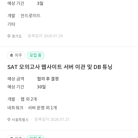
예상 기간
3일
개발
안드로이드
기타
· 등록일자 2026.07.24.
경기도
외주
모집 중
📔
SAT 모의고사 웹사이트 서버 이관 및 DB 튜닝
예상 금액
협의 후 결정
예상 기간
30일
개발
웹 외 2개
네트워크ㆍ서버 운영 외 1개
· 등록일자 2026.07.27.
서울특별시