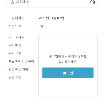
0명
지원자 수
모집 마감일
2021년 04월 02일
지원자 수
0명
근무 시작일
구인 배경
구인 유형
로그인해서 프로젝트 정보를
프로젝트 산업 분야
확인해보세요.
협업 예정 인력
로그인
관련 기술
JavaScript · 경력 무관
React · 경력 무관
AngularJS · 경력 무관