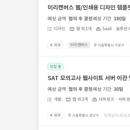
미리캔버스 웹/인쇄용 디자인 템플릿 
예상 금액
협의 후 결정
예상 기간
180일
디자인
웹 외 1개
SaaSㆍ솔루션 
미리캔버스
외주
·
서울특별시 구로구
📔
모집 중
SAT 모의고사 웹사이트 서버 이관 
예상 금액
협의 후 결정
예상 기간
30일
개발
웹 외 2개
네트워크ㆍ서버 운
외주
· 등록일자 2026.07
서울특별시 강남구
📔