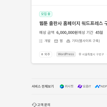
모집 중
웹툰 출판사 홈페이지 워드프레스 구
예상 금액
6,000,000원
예상 기간
45일
개발
웹
기타(웹사이트 구축)
WordPress
외주
서울특별시 구로구
📔
서비스 전체보기
위시켓
요즘IT
AIDP
고객 문의