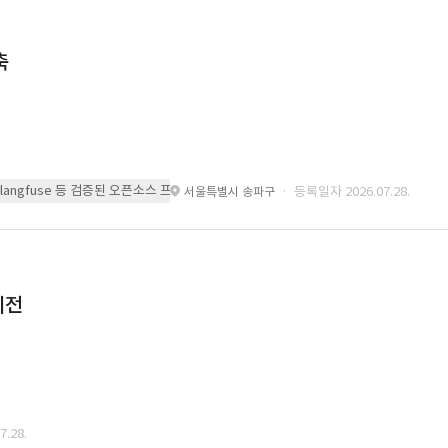
축
 또는 langfuse 등 검증된 오픈소스 프레임워크를 기반으로 시스템을 구축
· 등록일자 2026.07.28.
서울특별시 송파구
이전
.28.