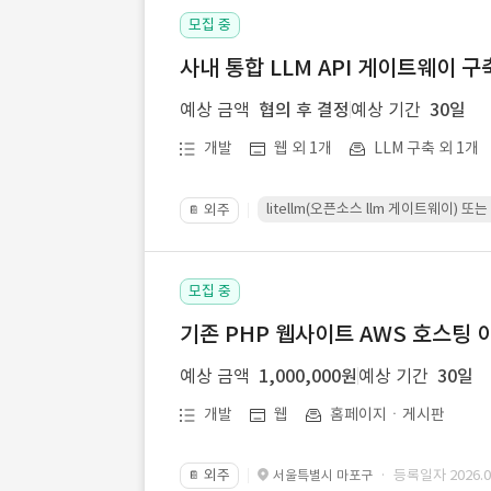
모집 중
사내 통합 LLM API 게이트웨이 구
예상 금액
협의 후 결정
예상 기간
30일
개발
웹 외 1개
LLM 구축 외 1개
litellm(오픈소스 llm 게이트웨이)
외주
📔
모집 중
기존 PHP 웹사이트 AWS 호스팅 
예상 금액
1,000,000원
예상 기간
30일
개발
웹
홈페이지ㆍ게시판
외주
· 등록일자 2026.07
서울특별시 마포구
📔