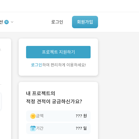
션
로그인
회원가입
유사사례 검색 AI
.
프로젝트 지원하기
‘이런 거’ 만들어본
개발 회사 있어?
로그인
하여 편리하게 이용하세요!
바로가기
내 프로젝트의
적정 견적이 궁금하신가요?
금액
??? 원
기간
??? 일