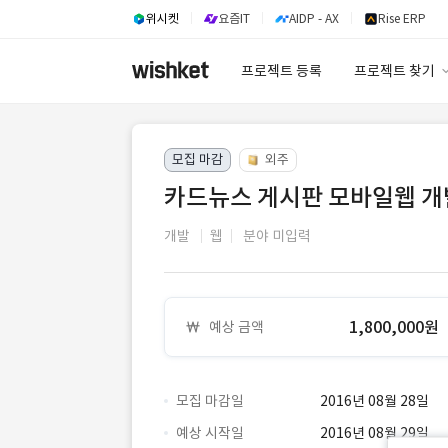
위시켓
요즘IT
AIDP - AX
Rise ERP
프로젝트 등록
프로젝트 찾기
프로젝트 찾기
모집 마감
외주
유사사례 검색 A
카드뉴스 게시판 모바일웹 개
개발
웹
분야 미입력
1,800,000원
예상 금액
모집 마감일
2016년 08월 28일
예상 시작일
2016년 08월 29일