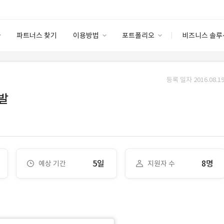
파트너스 찾기
이용방법
포트폴리오
비즈니스 솔루
이용방법
포트폴리오
엔터프라이즈
I
파트너 등급
이용후기
등록 일자 2016.08.19
안심 코드 케어
이용요금
솔루션 마켓
발
고객센터
스토어
5일
8명
예상 기간
지원자 수