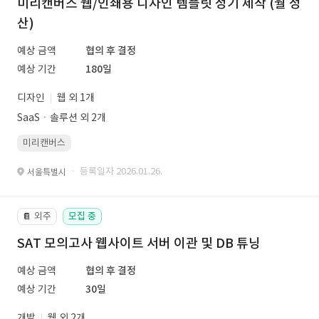
미리캔버스 웹/인쇄용 디자인 템플릿 정기 제작 (월 정
산)
예상 금액
협의 후 결정
예상 기간
180일
디자인
웹 외 1개
SaaSㆍ솔루션 외 2개
미리캔버스
· 등록일자 2026.01.26.
서울특별시
외주
모집 중
📔
SAT 모의고사 웹사이트 서버 이관 및 DB 튜닝
예상 금액
협의 후 결정
예상 기간
30일
개발
웹 외 2개