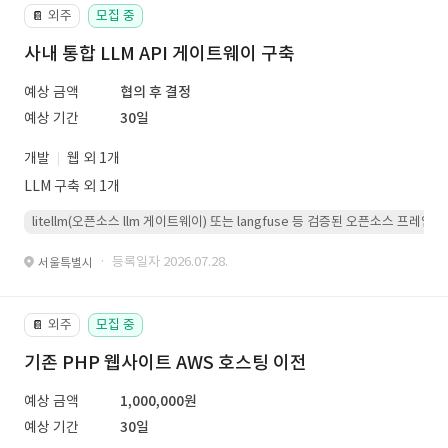
외주
모집 중
📔
사내 통합 LLM API 게이트웨이 구축
예상 금액
협의 후 결정
예상 기간
30일
개발
웹 외 1개
LLM 구축 외 1개
litellm(오픈소스 llm 게이트웨이) 또는 langfuse 등 검증된 오픈소스 프
· 등록일자 2026.07.28.
서울특별시
외주
모집 중
📔
기존 PHP 웹사이트 AWS 호스팅 이전
예상 금액
1,000,000원
예상 기간
30일