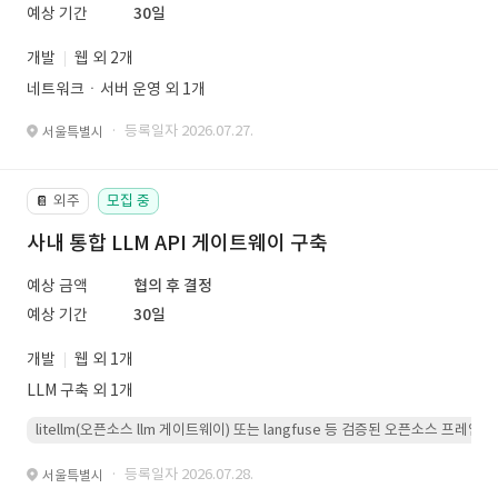
예상 기간
30일
개발
웹 외 2개
네트워크ㆍ서버 운영 외 1개
· 등록일자 2026.07.27.
서울특별시
외주
모집 중
📔
사내 통합 LLM API 게이트웨이 구축
예상 금액
협의 후 결정
예상 기간
30일
개발
웹 외 1개
LLM 구축 외 1개
litellm(오픈소스 llm 게이트웨이) 또는 langfuse 등 검증된 오픈소스 프
· 등록일자 2026.07.28.
서울특별시