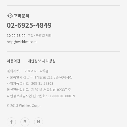
고객 문의
02-6925-4849
10:00-18:00
주말·공휴일 제외
help@wishket.com
이용약관
개인정보 처리방침
㈜위시켓
대표이사 : 박우범
서울특별시 강남구 테헤란로 211 3층 ㈜위시켓
사업자등록번호 : 209-81-57303
통신판매업신고 : 제2018-서울강남-02337 호
직업정보제공사업 신고번호 : J1200020180019
© 2013 Wishket Corp.