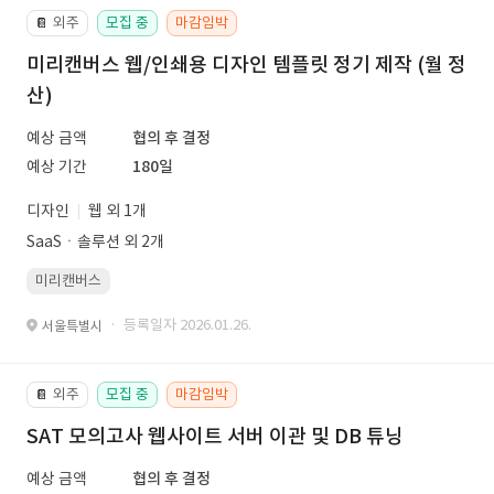
외주
모집 중
마감임박
📔
미리캔버스 웹/인쇄용 디자인 템플릿 정기 제작 (월 정
산)
예상 금액
협의 후 결정
예상 기간
180일
디자인
웹 외 1개
SaaSㆍ솔루션 외 2개
미리캔버스
· 등록일자 2026.01.26.
서울특별시
외주
모집 중
마감임박
📔
SAT 모의고사 웹사이트 서버 이관 및 DB 튜닝
예상 금액
협의 후 결정