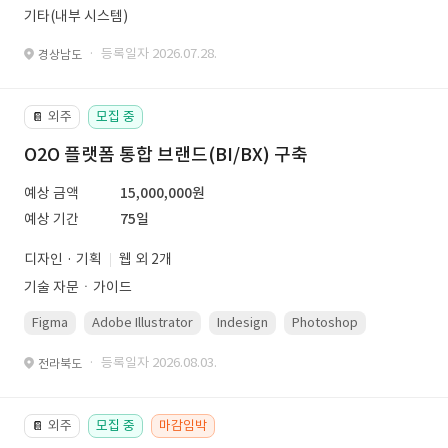
기타(내부 시스템)
· 등록일자 2026.07.28.
경상남도
외주
모집 중
📔
O2O 플랫폼 통합 브랜드(BI/BX) 구축
예상 금액
15,000,000원
예상 기간
75일
디자인 · 기획
웹 외 2개
기술 자문ㆍ가이드
Figma
Adobe Illustrator
Indesign
Photoshop
· 등록일자 2026.08.03.
전라북도
외주
모집 중
마감임박
📔