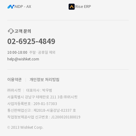
AIDP - AX
Rise ERP
고객 문의
02-6925-4849
10:00-18:00
주말·공휴일 제외
help@wishket.com
이용약관
개인정보 처리방침
㈜위시켓
대표이사 : 박우범
서울특별시 강남구 테헤란로 211 3층 ㈜위시켓
사업자등록번호 : 209-81-57303
통신판매업신고 : 제2018-서울강남-02337 호
직업정보제공사업 신고번호 : J1200020180019
© 2013 Wishket Corp.