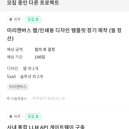
모집 중인 다른 프로젝트
외주
모집 중
📔
미리캔버스 웹/인쇄용 디자인 템플릿 정기 제작 (월 정
산)
예상 금액
협의 후 결정
예상 기간
180일
디자인
웹 외 1개
SaaSㆍ솔루션 외 2개
미리캔버스
· 등록일자 2026.01.26.
서울특별시
외주
모집 중
📔
사내 통합 LLM API 게이트웨이 구축