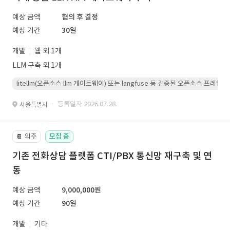
예상 금액
협의 후 결정
예상 기간
30일
개발
웹 외 1개
LLM 구축 외 1개
litellm(오픈소스 llm 게이트웨이) 또는 langfuse 등 검증된 오픈소스 프
· 등록일자 2026.07.28.
서울특별시
외주
모집 중
📔
기존 전화상담 플랫폼 CTI/PBX 통신망 재구축 및 연
동
예상 금액
9,000,000원
예상 기간
90일
개발
기타