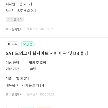
디자인
웹 외 1개
SaaSㆍ솔루션 외 2개
미리캔버스
· 등록일자 2026.01.26.
서울특별시
외주
모집 중
📔
SAT 모의고사 웹사이트 서버 이관 및 DB 튜닝
예상 금액
협의 후 결정
예상 기간
30일
개발
웹 외 2개
네트워크ㆍ서버 운영 외 1개
· 등록일자 2026.07.27.
서울특별시