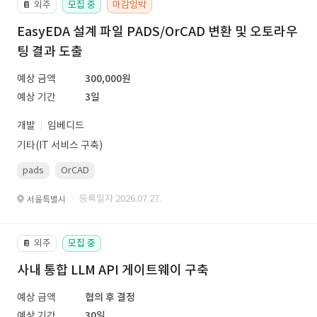
외주
모집 중
마감임박
📔
EasyEDA 설계 파일 PADS/OrCAD 변환 및 오토라우
팅 결과 도출
예상 금액
300,000원
예상 기간
3일
개발
임베디드
기타(IT 서비스 구축)
pads
OrCAD
· 등록일자 2026.07.27.
서울특별시
외주
모집 중
📔
사내 통합 LLM API 게이트웨이 구축
예상 금액
협의 후 결정
예상 기간
30일