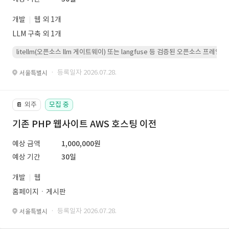
개발
웹 외 1개
LLM 구축 외 1개
litellm(오픈소스 llm 게이트웨이) 또는 langfuse 등 검증된 오픈소스 프
· 등록일자 2026.07.28.
서울특별시
외주
모집 중
📔
기존 PHP 웹사이트 AWS 호스팅 이전
예상 금액
1,000,000원
예상 기간
30일
개발
웹
홈페이지ㆍ게시판
· 등록일자 2026.07.28.
서울특별시